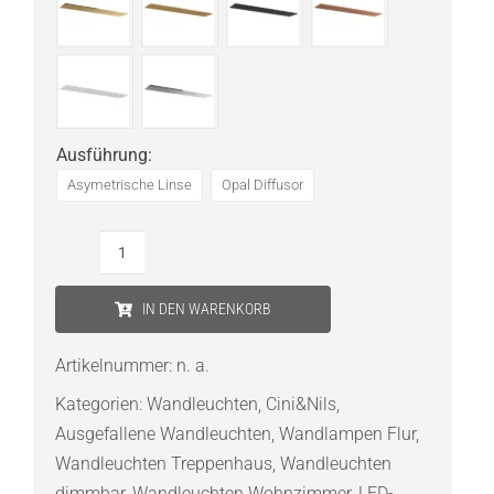
Ausführung
:
Asymetrische Linse
Opal Diffusor
Cini
&
IN DEN WARENKORB
Nils
Sottile
Artikelnummer:
n. a.
750
Kategorien:
Wandleuchten
,
Cini&Nils
,
Wandleuchte
Ausgefallene Wandleuchten
,
Wandlampen Flur
,
Menge
Wandleuchten Treppenhaus
,
Wandleuchten
dimmbar
,
Wandleuchten Wohnzimmer
,
LED-