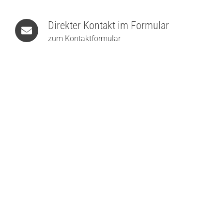
Direkter Kontakt im Formular
zum Kontaktformular
Holtkötter Circular L LED-Wand- und Deckenleuchte
1.299,00
€