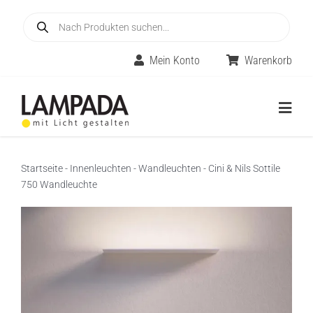
Skip
Products
to
search
content
Mein Konto
Warenkorb
Togg
Navig
Home
Startseite
-
Innenleuchten
-
Wandleuchten
-
Cini & Nils Sottile
750 Wandleuchte
Online-Shop
Innenleuchten
Räume
Außenleuchten