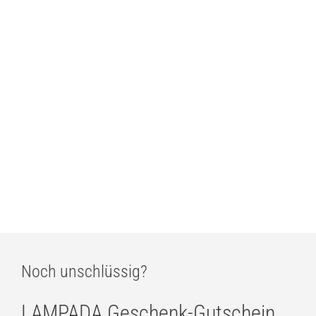
ab
395,00
€
Estiluz Circ 3720 Indoor LED-Wandleuchte
ab
374,00
€
BEGA Wandleuchte Calm Line mit 360º radialem Lichtaustritt
ab
964,00
€
Noch unschlüssig?
LAMPADA Geschenk-Gutschein