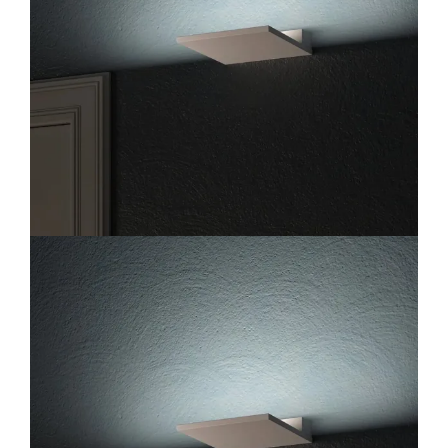
Lichtplanung
Referenzen
Marken
Ratgeber
Sale