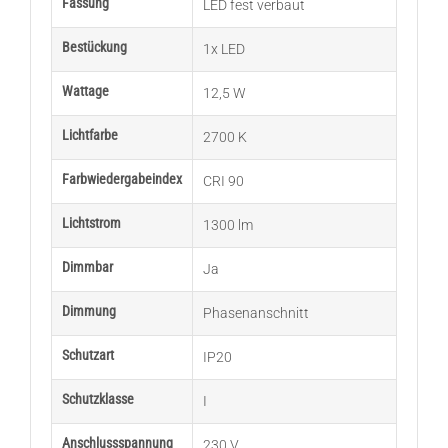
Fassung
LED fest verbaut
Bestückung
1x LED
Wattage
12,5 W
Lichtfarbe
2700 K
Farbwiedergabeindex
CRI 90
Lichtstrom
1300 lm
Dimmbar
Ja
Dimmung
Phasenanschnitt
Schutzart
IP20
Schutzklasse
I
Anschlussspannung
230 V