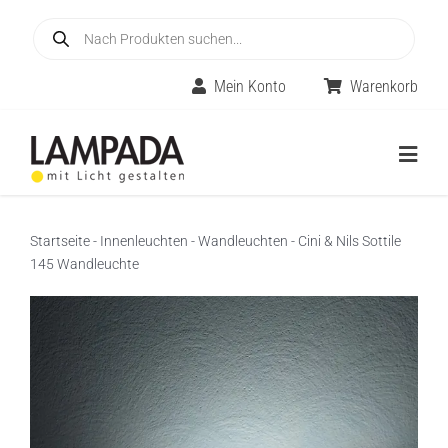
Skip
Products
to
search
content
Mein Konto
Warenkorb
Togg
Navig
Home
Startseite
-
Innenleuchten
-
Wandleuchten
-
Cini & Nils Sottile
145 Wandleuchte
Online-Shop
Innenleuchten
Räume
Außenleuchten