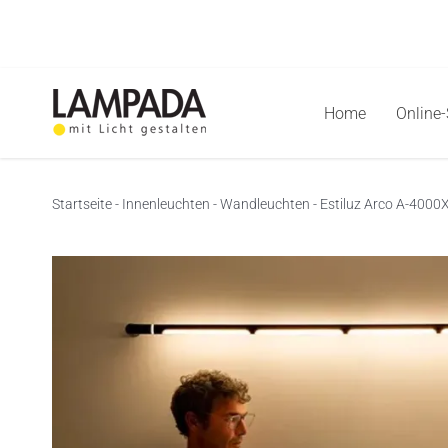
Skip
to
content
Home
Online
Startseite
-
Innenleuchten
-
Wandleuchten
-
Estiluz Arco A-400