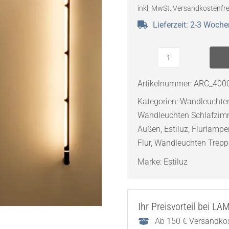
inkl. MwSt.
Versandkostenfre
Lieferzeit:
2-3 Woche
Estiluz
Arco
Artikelnummer:
ARC_400
A-
Kategorien:
Wandleuchte
4000X2
Wandleuchten Schlafzim
LED-
Außen
,
Estiluz
,
Flurlampe
Wandleuchte
Flur
,
Wandleuchten Trep
Menge
Marke:
Estiluz
Ihr Preisvorteil bei L
Ab 150 € Versandkos