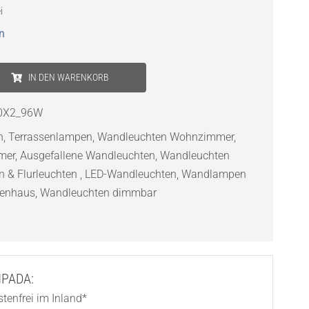
i
n
IN DEN WARENKORB
0X2_96W
n
,
Terrassenlampen
,
Wandleuchten Wohnzimmer
,
mer
,
Ausgefallene Wandleuchten
,
Wandleuchten
n & Flurleuchten
,
LED-Wandleuchten
,
Wandlampen
penhaus
,
Wandleuchten dimmbar
AMPADA:
tenfrei im Inland*