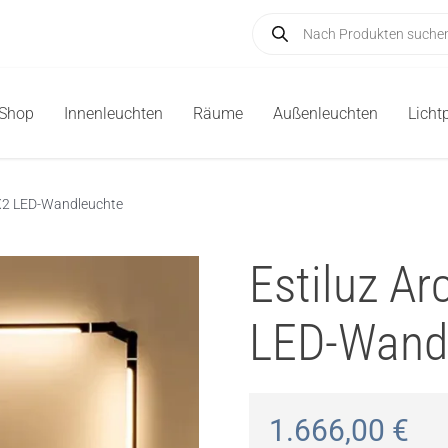
Products
search
-Shop
Innenleuchten
Räume
Außenleuchten
Licht
0X2 LED-Wandleuchte
Estiluz A
LED-Wand
1.666,00
€