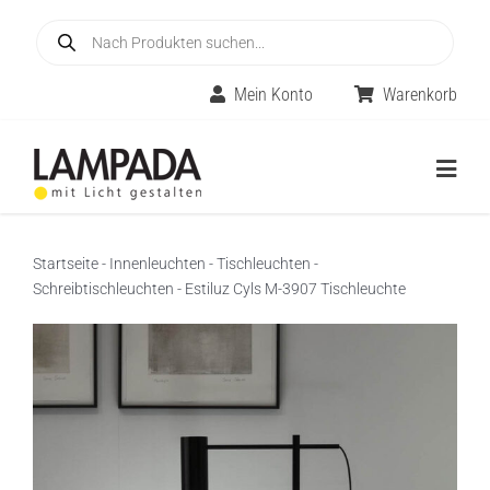
Skip
Products
to
search
content
Mein Konto
Warenkorb
Togg
Navig
Home
Startseite
-
Innenleuchten
-
Tischleuchten
-
Schreibtischleuchten
-
Estiluz Cyls M-3907 Tischleuchte
Online-Shop
Innenleuchten
Räume
Außenleuchten