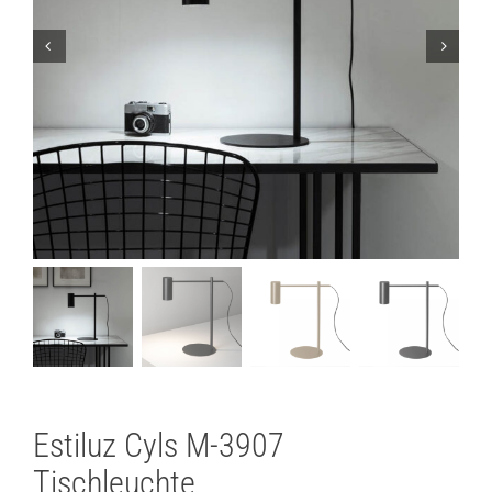
Lichtplanung
Referenzen
Marken
Ratgeber
Sale
Estiluz Cyls M-3907
Tischleuchte