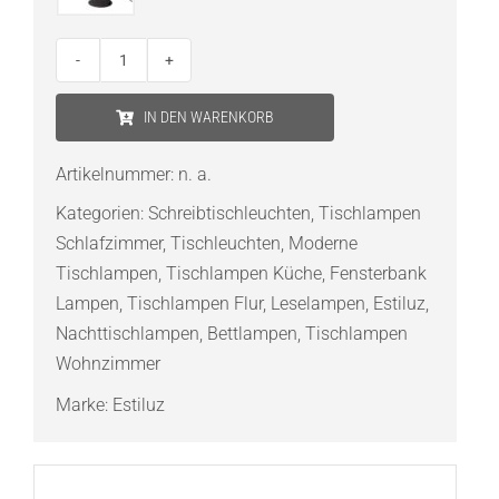
Estiluz
Cyls
IN DEN WARENKORB
M-
3907
Artikelnummer:
n. a.
Tischleuchte
Kategorien:
Schreibtischleuchten
,
Tischlampen
Menge
Schlafzimmer
,
Tischleuchten
,
Moderne
Tischlampen
,
Tischlampen Küche
,
Fensterbank
Lampen
,
Tischlampen Flur
,
Leselampen
,
Estiluz
,
Nachttischlampen
,
Bettlampen
,
Tischlampen
Wohnzimmer
Marke:
Estiluz