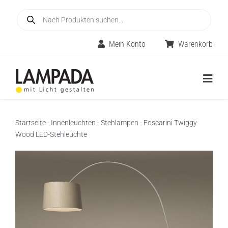
Skip
Products
to
search
content
Mein Konto
Warenkorb
Togg
Navig
Home
Startseite
-
Innenleuchten
-
Stehlampen
-
Foscarini Twiggy
Wood LED-Stehleuchte
Online-Shop
Innenleuchten
Räume
Außenleuchten