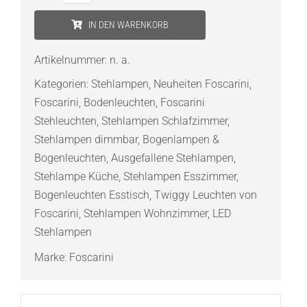
Twiggy
IN DEN WARENKORB
Wood
LED-
Artikelnummer:
n. a.
Stehleuchte
Kategorien:
Stehlampen
,
Neuheiten Foscarini
,
Menge
Foscarini
,
Bodenleuchten
,
Foscarini
Stehleuchten
,
Stehlampen Schlafzimmer
,
Stehlampen dimmbar
,
Bogenlampen &
Bogenleuchten
,
Ausgefallene Stehlampen
,
Stehlampe Küche
,
Stehlampen Esszimmer
,
Bogenleuchten Esstisch
,
Twiggy Leuchten von
Foscarini
,
Stehlampen Wohnzimmer
,
LED
Stehlampen
Marke:
Foscarini