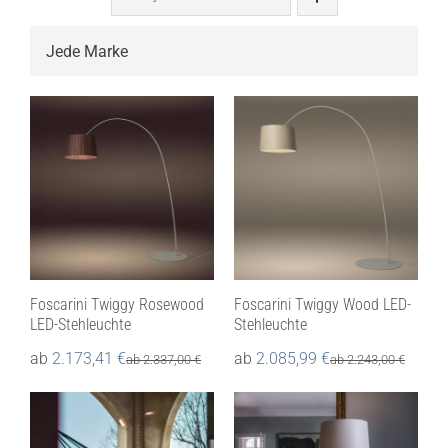

Foscarini Twiggy Rosewood
Foscarini Twiggy Wood LED-
LED-Stehleuchte
Stehleuchte
ab
2.173,41
€
ab
2.085,99
€
ab
2.337,00
€
ab
2.243,00
€