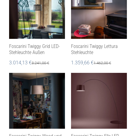
Foscarini Twiggy Grid LED-
Foscarini Twiggy Lettura
Stehleuchte Außen
Stehleuchte
3.014,13
€
1.359,66
€
3.241,00
€
1.462,00
€