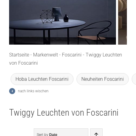
Lichtplanung
Referenzen
Marken
Ratgeber
Startseite
-
Markenwelt
-
Foscarini
-
Twiggy Leuchten
von Foscarini
Sale
Hoba Leuchten Foscarini
Neuheiten Foscarini
nach links wischen
Twiggy Leuchten von Foscarini
Sort by
Date