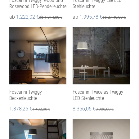
Foscarini Twiggy Wood und
Foscarini Twiggy Elle LED-
Rosewood LED-Pendelleuchte
Stehleuchte
ab
1.222,02
€
ab
1.995,78
€
ab
1.314,00
€
ab
2.146,00
€
Foscarini Twiggy
Foscarini Twice as Twiggy
Deckenleuchte
LED-Stehleuchte
1.378,26
€
8.356,05
€
1.482,00
€
8.985,00
€