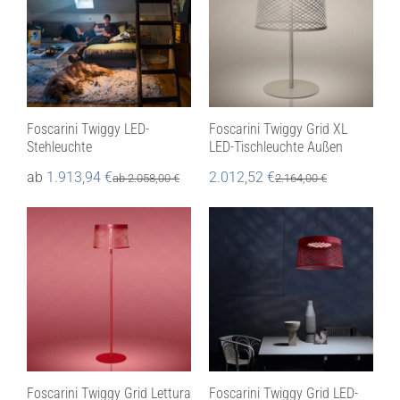
Foscarini Twiggy LED-
Foscarini Twiggy Grid XL
Stehleuchte
LED-Tischleuchte Außen
ab
1.913,94
€
2.012,52
€
ab
2.058,00
€
2.164,00
€
Foscarini Twiggy Grid Lettura
Foscarini Twiggy Grid LED-