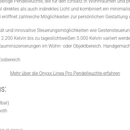
elseitige Pendelleuchte, die für den Einsatz in Wohnräumen und 
direktes als auch indirektes Licht und kombiniert ein minimalist
 eröffnet zahlreiche Möglichkeiten zur persönlichen Gestaltung
lität und innovative Steuerungsmöglichkeiten wie Gestensteuerun
.200 Kelvin bis zu tageslichtweißen 5.000 Kelvin variiert werde
olle Rauminszenierungen im Wohn- oder Objektbereich. Handgemach
Mehr über die Onyxx Linea Pro Pendelleuchte erfahren
s:
lbar)
ooth