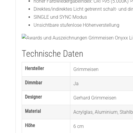
hoher Farbwiedergabeindex: CRI >95 (5.000K) >
Direktes/indirektes Licht getrennt schalt- und
SINGLE und SYNC Modus
Unsichtbare stufenlose Höhenverstellung
Technische Daten
Hersteller
Grimmeisen
Dimmbar
Ja
Designer
Gerhard Grimmeisen
Material
Acrylglas
,
Aluminium
,
Stahlb
Höhe
6 cm