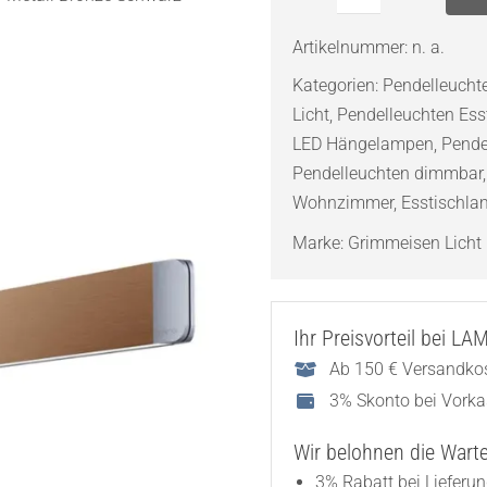
Grimmeisen
Onyxx
Artikelnummer:
n. a.
Linea
Kategorien:
Pendelleuch
Pro
Licht
,
Pendelleuchten Ess
Pendelleuchte
LED Hängelampen
,
Pende
Stylecover
Pendelleuchten dimmbar
Metall
Wohnzimmer
,
Esstischl
Menge
Marke:
Grimmeisen Licht
Ihr Preisvorteil bei L
Ab 150 € Versandkos
3% Skonto bei Vork
Wir belohnen die Wartez
3% Rabatt bei Lieferu