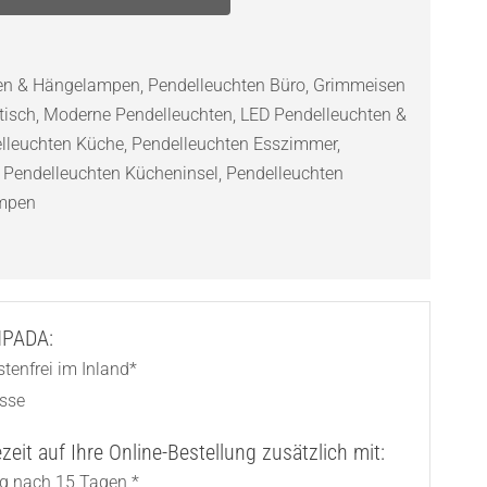
ten & Hängelampen
,
Pendelleuchten Büro
,
Grimmeisen
tisch
,
Moderne Pendelleuchten
,
LED Pendelleuchten &
lleuchten Küche
,
Pendelleuchten Esszimmer
,
,
Pendelleuchten Kücheninsel
,
Pendelleuchten
ampen
AMPADA:
tenfrei im Inland*
asse
eit auf Ihre Online-Bestellung zusätzlich mit:
ng nach 15 Tagen *