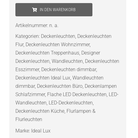
Lux
IN DEN WARENKORB
Fly
Slim
Artikelnummer:
n. a.
LED-
Kategorien:
Deckenleuchten
,
Deckenleuchten
Deckenleuchte
Flur
,
Deckenleuchten Wohnzimmer
,
Ø
Deckenleuchten Treppenhaus
,
Designer
60
Deckenleuchten
,
Wandleuchten
,
Deckenleuchten
cm
Esszimmer
,
Deckenleuchten dimmbar
,
Menge
Deckenleuchten Ideal Lux
,
Wandleuchten
dimmbar
,
Deckenleuchten Büro
,
Deckenlampen
Schlafzimmer
,
Flache LED Deckenleuchten
,
LED-
Wandleuchten
,
LED-Deckenleuchten
,
Deckenleuchten Küche
,
Flurlampen &
Flurleuchten
Marke:
Ideal Lux