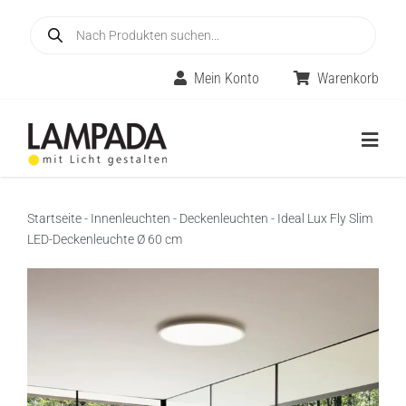
Skip
Products
to
search
content
Mein Konto
Warenkorb
Togg
Navig
Home
Startseite
-
Innenleuchten
-
Deckenleuchten
-
Ideal Lux Fly Slim
LED-Deckenleuchte Ø 60 cm
Online-Shop
Innenleuchten
Räume
Außenleuchten