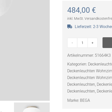
484,00
€
inkl. MwSt.
Versandkostenfre
Lieferzeit:
2-3 Woche
BEGA
Deckenleuchte
Artikelnummer:
51664K3
Calm
Kategorien:
Deckenleucht
Line
Deckenleuchten Wohnzi
Ø
Deckenleuchten Wohnzi
25
Deckenleuchten
,
Deckenle
cm
Deckenleuchten
,
Deckenl
mit
eingebautem
Marke:
BEGA
Tiefstrahler