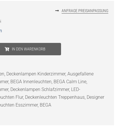
ANFRAGE PREISANPASSUNG
i
n
IN DEN WARENKORB
en
,
Deckenlampen Kinderzimmer
,
Ausgefallene
mmer
,
BEGA Innenleuchten
,
BEGA Calm Line
,
mmer
,
Deckenlampen Schlafzimmer
,
LED-
uchten Flur
,
Deckenleuchten Treppenhaus
,
Designer
euchten Esszimmer
,
BEGA