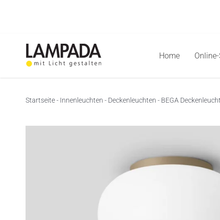
Skip
to
content
Home
Online
Startseite
-
Innenleuchten
-
Deckenleuchten
-
BEGA Deckenleuchte