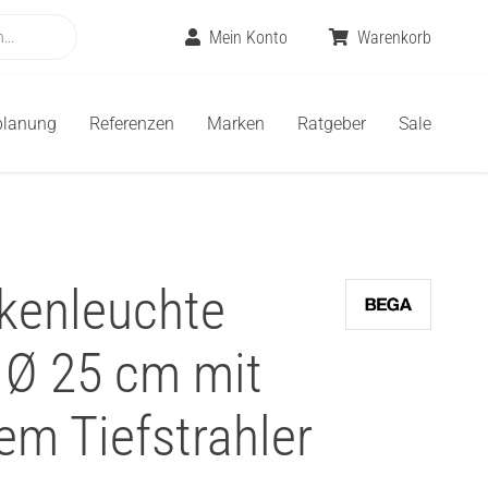
Mein Konto
Warenkorb
planung
Referenzen
Marken
Ratgeber
Sale
kenleuchte
 Ø 25 cm mit
em Tiefstrahler