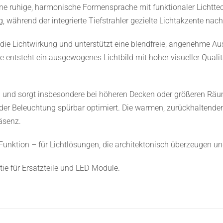
e ruhige, harmonische Formensprache mit funktionaler Lichttech
 während der integrierte Tiefstrahler gezielte Lichtakzente nach
us die Lichtwirkung und unterstützt eine blendfreie, angenehme 
e entsteht ein ausgewogenes Lichtbild mit hoher visueller Qualit
ung und sorgt insbesondere bei höheren Decken oder größeren Räu
der Beleuchtung spürbar optimiert. Die warmen, zurückhaltende
räsenz.
nktion – für Lichtlösungen, die architektonisch überzeugen un
e für Ersatzteile und LED-Module.