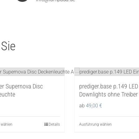
 Sie
er Supernova Disc
prediger.base p.149 LED
euchte
Downlights ohne Treiber
ab
49,00
€
 wählen
Dieses
Details
Ausführung wählen
Dieses
Produkt
Produkt