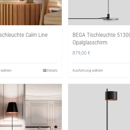
schleuchte Calm Line
BEGA Tischleuchte 5130
Opalglasschirm
879,00
€
 wählen
Dieses
Details
Ausführung wählen
Dieses
Produkt
Produkt
weist
weist
mehrere
mehrere
Varianten
Varianten
auf.
auf.
Die
Die
Optionen
Optionen