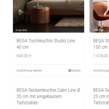
können
auf
der
Produktseite
gewählt
werden
BEGA Tischleuchte Studio Line
BEGA St
40 cm
150 cm
600,00
€
1.418,00
Ausführung wählen
Dieses
Details
Ausführung
Produkt
weist
BEGA Deckenleuchte Calm Line Ø
BEGA De
mehrere
35 cm mit eingebautem
25 cm m
Varianten
Tiefstrahler
Tiefstra
auf.