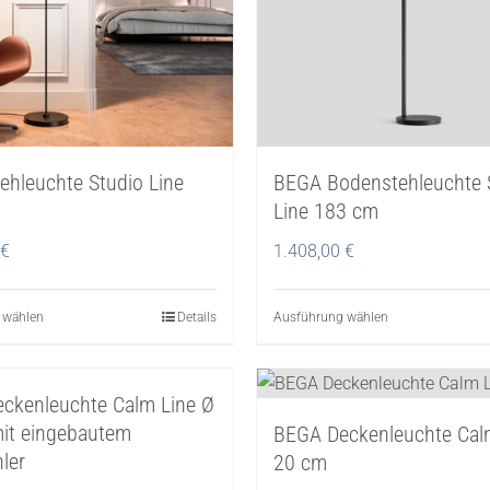
können
können
auf
auf
der
der
Produktseite
Produktseite
gewählt
gewählt
werden
werden
ehleuchte Studio Line
BEGA Bodenstehleuchte 
Line 183 cm
€
1.408,00
€
 wählen
Dieses
Details
Ausführung wählen
Dieses
Produkt
Produkt
weist
weist
ckenleuchte Calm Line Ø
mehrere
mehrere
it eingebautem
BEGA Deckenleuchte Cal
Varianten
Varianten
hler
20 cm
auf.
auf.