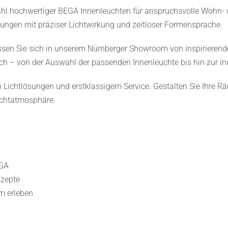
Die
Die
l hochwertiger BEGA Innenleuchten für anspruchsvolle Wohn- u
Optionen
Optionen
ösungen mit präziser Lichtwirkung und zeitloser Formensprache.
können
können
ssen Sie sich in unserem Nürnberger Showroom von inspirierend
auf
auf
ich – von der Auswahl der passenden Innenleuchte bis hin zur ind
der
der
Produktseite
Produktseite
en Lichtlösungen und erstklassigem Service. Gestalten Sie Ihre
gewählt
gewählt
ichtatmosphäre.
werden
werden
EGA
nzepte
m erleben