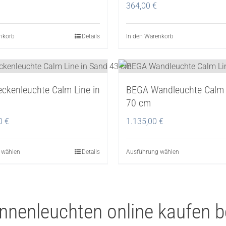
Die
Die
364,00
€
Optionen
Optionen
können
können
nkorb
Details
In den Warenkorb
auf
auf
der
der
Produktseite
Produktseite
gewählt
gewählt
ckenleuchte Calm Line in
BEGA Wandleuchte Calm 
werden
werden
70 cm
00
€
1.135,00
€
 wählen
Dieses
Details
Ausführung wählen
Dieses
Produkt
Produkt
weist
weist
mehrere
mehrere
Innenleuchten online kaufen
Varianten
Varianten
auf.
auf.