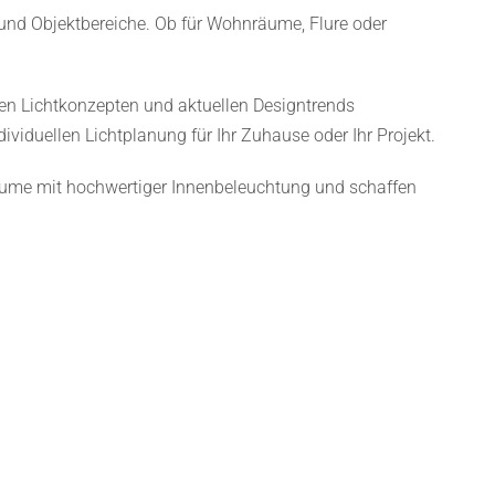
Die
nd Objektbereiche. Ob für Wohnräume, Flure oder
Optionen
können
en Lichtkonzepten und aktuellen Designtrends
auf
ividuellen Lichtplanung für Ihr Zuhause oder Ihr Projekt.
der
Produktseite
 Räume mit hochwertiger Innenbeleuchtung und schaffen
gewählt
werden