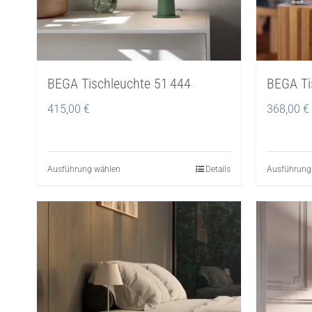
BEGA Tischleuchte 51 444
BEGA Ti
415,00
€
368,00
€
Ausführung wählen
Dieses
Details
Ausführung
Produkt
weist
mehrere
Varianten
auf.
Die
Optionen