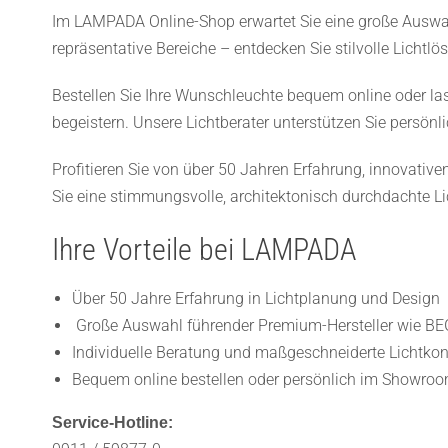
Die
Im LAMPADA Online-Shop erwartet Sie eine große Auswah
Optionen
repräsentative Bereiche – entdecken Sie stilvolle Lichtl
können
Bestellen Sie Ihre Wunschleuchte bequem online oder la
auf
begeistern. Unsere Lichtberater unterstützen Sie persönl
der
Produktseite
Profitieren Sie von über 50 Jahren Erfahrung, innovativ
gewählt
Sie eine stimmungsvolle, architektonisch durchdachte L
werden
Ihre Vorteile bei LAMPADA
Über 50 Jahre Erfahrung in Lichtplanung und Design
Große Auswahl führender Premium-Hersteller wie B
Individuelle Beratung und maßgeschneiderte Lichtko
Bequem online bestellen oder persönlich im Showroo
Service-Hotline: