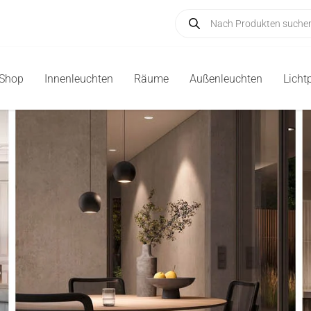
Products
search
-Shop
Innenleuchten
Räume
Außenleuchten
Licht