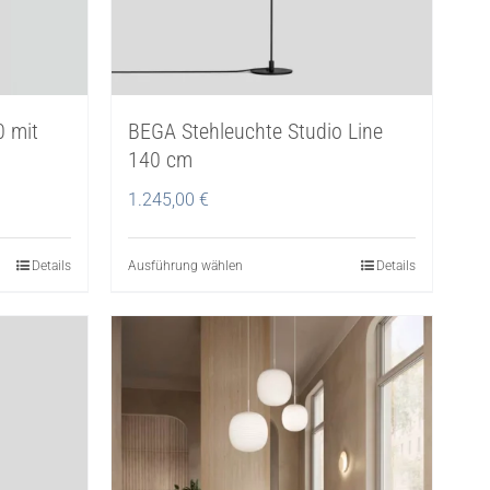
0 mit
BEGA Stehleuchte Studio Line
140 cm
1.245,00
€
Details
Ausführung wählen
Dieses
Details
Produkt
weist
mehrere
Varianten
auf.
Die
Optionen