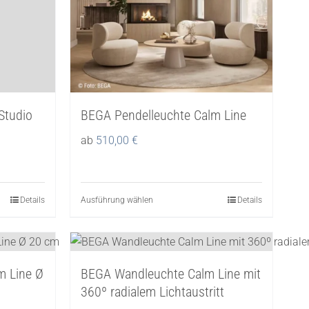
können
auf
der
Produktseite
gewählt
werden
Studio
BEGA Pendelleuchte Calm Line
ab
510,00
€
Details
Ausführung wählen
Dieses
Details
Produkt
weist
mehrere
m Line Ø
BEGA Wandleuchte Calm Line mit
Varianten
360º radialem Lichtaustritt
auf.