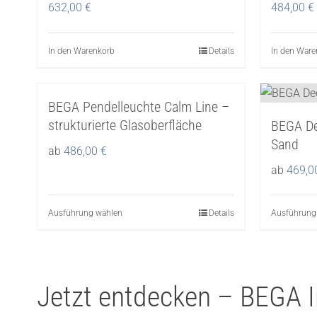
Die
632,00
€
484,00
€
Optionen
können
In den Warenkorb
Details
In den Ware
auf
der
Produktseite
BEGA Pendelleuchte Calm Line –
gewählt
strukturierte Glasoberfläche
BEGA De
werden
Sand
ab
486,00
€
ab
469,
Ausführung wählen
Dieses
Details
Ausführung
Produkt
weist
mehrere
Jetzt entdecken – BEGA 
Varianten
auf.