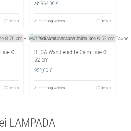
Die
ab
964,00
€
Optionen
können
Details
Ausführung wählen
Dieses
Details
auf
Produkt
der
weist
Produktseite
mehrere
gewählt
Line Ø
BEGA Wandleuchte Calm Line Ø
Varianten
werden
52 cm
auf.
Die
952,00
€
Optionen
können
Details
Ausführung wählen
Dieses
Details
auf
Produkt
der
weist
Produktseite
mehrere
gewählt
 bei LAMPADA
Varianten
werden
auf.