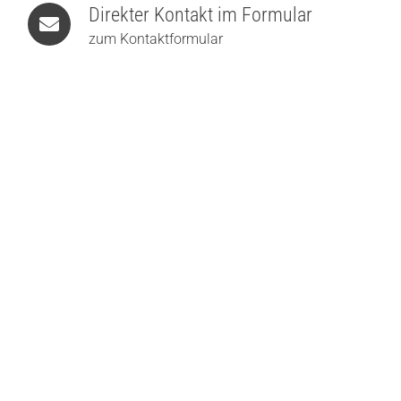
Direkter Kontakt im Formular
zum Kontaktformular
Holtkötter Supernova Disc Deckenleuchte
899,00
€
prediger.base p.149 LED Einbau-Downlights ohne Treiber