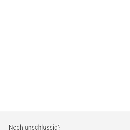
Vibia Pro 7020 Deckenstrahler
ab
577,00
€
Vibia Pro 7024 Deckenstrahler
ab
577,00
€
Vibia Pro 7022 Deckenstrahler
ab
577,00
€
Noch unschlüssig?