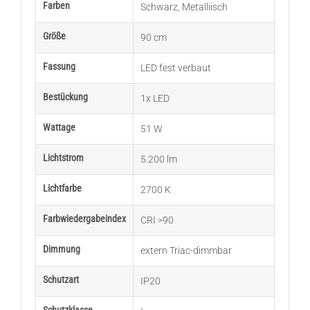
Farben
Schwarz
,
Metalliisch
Größe
90 cm
Fassung
LED fest verbaut
Bestückung
1x LED
Wattage
51 W
Lichtstrom
5.200 lm
Lichtfarbe
2700 K
Farbwiedergabeindex
CRI >90
Dimmung
extern Triac-dimmbar
Schutzart
IP20