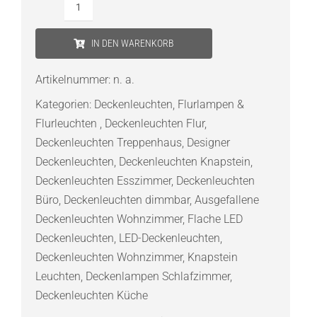
Knapstein
FELI
IN DEN WARENKORB
LED-
Deckenleuchte
Artikelnummer:
n. a.
Menge
Kategorien:
Deckenleuchten
,
Flurlampen &
Flurleuchten
,
Deckenleuchten Flur
,
Deckenleuchten Treppenhaus
,
Designer
Deckenleuchten
,
Deckenleuchten Knapstein
,
Deckenleuchten Esszimmer
,
Deckenleuchten
Büro
,
Deckenleuchten dimmbar
,
Ausgefallene
Deckenleuchten Wohnzimmer
,
Flache LED
Deckenleuchten
,
LED-Deckenleuchten
,
Deckenleuchten Wohnzimmer
,
Knapstein
Leuchten
,
Deckenlampen Schlafzimmer
,
Deckenleuchten Küche