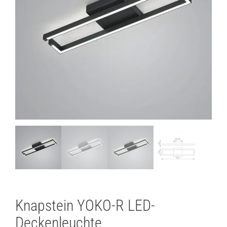
Lichtplanung
Referenzen
Marken
Ratgeber
Sale
Knapstein YOKO-R LED-
Deckenleuchte