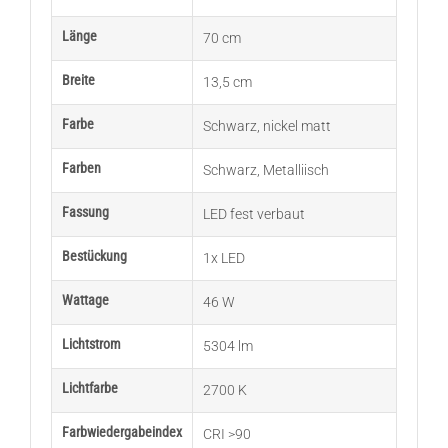
Länge
70 cm
Breite
13,5 cm
Farbe
Schwarz
,
nickel matt
Farben
Schwarz
,
Metalliisch
Fassung
LED fest verbaut
Bestückung
1x LED
Wattage
46 W
Lichtstrom
5304 lm
Lichtfarbe
2700 K
Farbwiedergabeindex
CRI >90