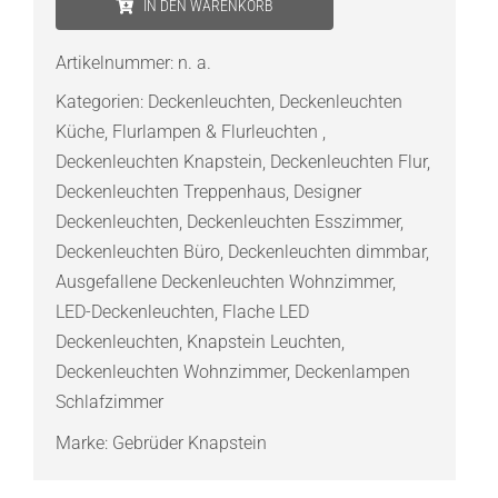
IN DEN WARENKORB
R
LED-
Artikelnummer:
n. a.
Deckenleuchte
Kategorien:
Deckenleuchten
,
Deckenleuchten
Menge
Küche
,
Flurlampen & Flurleuchten
,
Deckenleuchten Knapstein
,
Deckenleuchten Flur
,
Deckenleuchten Treppenhaus
,
Designer
Deckenleuchten
,
Deckenleuchten Esszimmer
,
Deckenleuchten Büro
,
Deckenleuchten dimmbar
,
Ausgefallene Deckenleuchten Wohnzimmer
,
LED-Deckenleuchten
,
Flache LED
Deckenleuchten
,
Knapstein Leuchten
,
Deckenleuchten Wohnzimmer
,
Deckenlampen
Schlafzimmer
Marke:
Gebrüder Knapstein