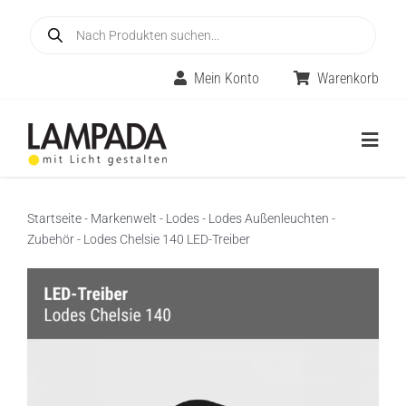
Skip
Products
to
search
content
Mein Konto
Warenkorb
Togg
Navig
Home
Startseite
-
Markenwelt
-
Lodes
-
Lodes Außenleuchten
-
Zubehör
-
Lodes Chelsie 140 LED-Treiber
Online-Shop
Innenleuchten
Räume
Außenleuchten