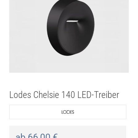
Lichtplanung
Referenzen
Marken
Ratgeber
Sale
Lodes Chelsie 140 LED-Treiber
ab
66,00
€