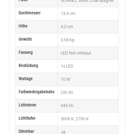
Schwarz
,
Weiß
,
Champagner
Durchmesser
13,4 cm
Höhe
4,2 cm
Gewicht
0,56 kg
Fassung
LED fest verbaut
Bestückung
1x LED
Wattage
10 W
Farbwiedergabeindex
CRI 90
Lichtstrom
945 lm
Lichtfarbe
3000 K
,
2700 K
Dimmbar
Ja