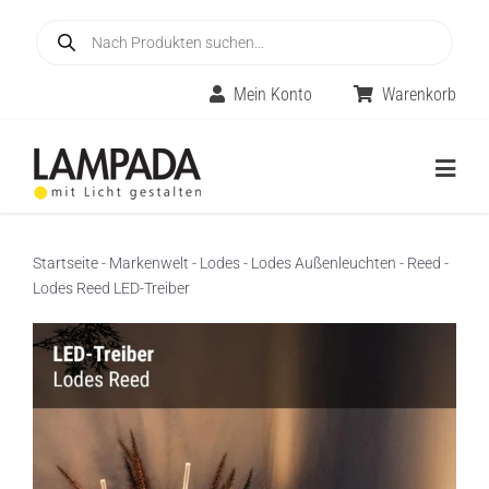
Skip
Products
to
search
content
Mein Konto
Warenkorb
Togg
Navig
Home
Startseite
-
Markenwelt
-
Lodes
-
Lodes Außenleuchten
-
Reed
-
Lodes Reed LED-Treiber
Online-Shop
Innenleuchten
Räume
Außenleuchten