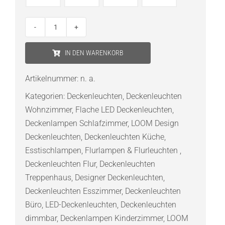
LOOM
Design
IN DEN WARENKORB
LUCIA
35
Artikelnummer:
n. a.
LED-
Kategorien:
Deckenleuchten
,
Deckenleuchten
Deckenleuchte
Wohnzimmer
,
Flache LED Deckenleuchten
,
Menge
Deckenlampen Schlafzimmer
,
LOOM Design
Deckenleuchten
,
Deckenleuchten Küche
,
Esstischlampen
,
Flurlampen & Flurleuchten
,
Deckenleuchten Flur
,
Deckenleuchten
Treppenhaus
,
Designer Deckenleuchten
,
Deckenleuchten Esszimmer
,
Deckenleuchten
Büro
,
LED-Deckenleuchten
,
Deckenleuchten
dimmbar
,
Deckenlampen Kinderzimmer
,
LOOM