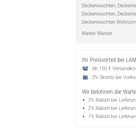
Deckenleuchten
,
Deckenle
Menge
Deckenleuchten
,
Deckenl
Deckenleuchten Wohnzi
Marke:
Marset
Ihr Preisvorteil bei L
Ab 150 € Versandkos
3% Skonto bei Vork
Wir belohnen die Wartez
3% Rabatt bei Lieferu
2% Rabatt bei Lieferu
1% Rabatt bei Lieferun