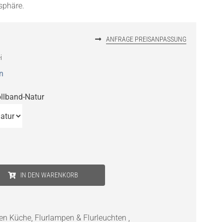
phäre.
ANFRAGE PREISANPASSUNG
i
n
lband-Natur
IN DEN WARENKORB
en Küche
,
Flurlampen & Flurleuchten
,