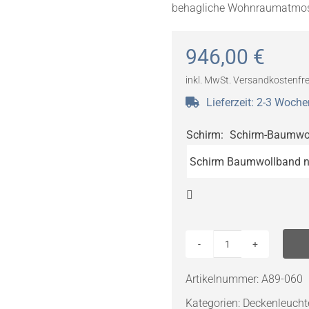
behagliche Wohnraumatmos
946,00
€
inkl. MwSt.
Versandkostenfre
Lieferzeit:
2-3 Woche
Schirm
:
Schirm-Baumwol

Marset
Mercer
Artikelnummer:
A89-060
C
Kategorien:
Deckenleucht
Deckenleuchte