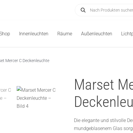
Products
search
-Shop
Innenleuchten
Räume
Außenleuchten
Licht
et Mercer C Deckenleuchte
Marset Me
Deckenleu
Die elegante und stilvolle D
mundgeblasenem Glas sorgt m