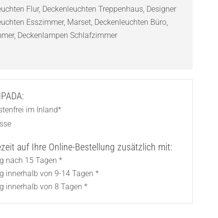
uchten Flur
,
Deckenleuchten Treppenhaus
,
Designer
euchten Esszimmer
,
Marset
,
Deckenleuchten Büro
,
mmer
,
Deckenlampen Schlafzimmer
AMPADA:
tenfrei im Inland*
asse
eit auf Ihre Online-Bestellung zusätzlich mit:
ng nach 15 Tagen *
ng innerhalb von 9-14 Tagen *
g innerhalb von 8 Tagen *