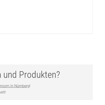
n und Produkten?
room in Nürnberg
!
elt!