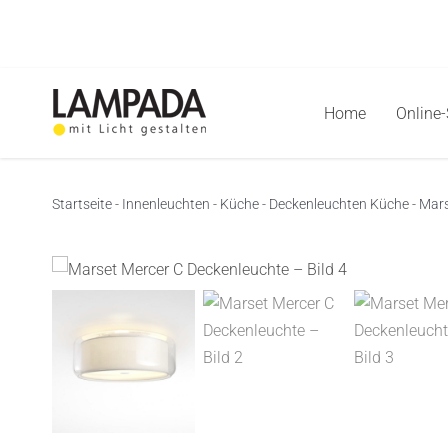
Skip
to
content
Home
Online
Startseite
-
Innenleuchten
-
Küche
-
Deckenleuchten Küche
-
Mars