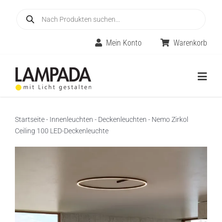
Skip
Products
to
search
content
Mein Konto
Warenkorb
Togg
Navig
Home
Startseite
-
Innenleuchten
-
Deckenleuchten
-
Nemo Zirkol
Ceiling 100 LED-Deckenleuchte
Online-Shop
Innenleuchten
Räume
Außenleuchten