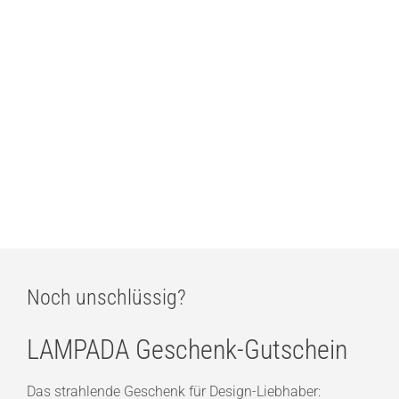
Vibia Pro 7024 Deckenstrahler
ab
577,00
€
Vibia Pro 7022 Deckenstrahler
ab
577,00
€
Noch unschlüssig?
LAMPADA Geschenk-Gutschein
Das strahlende Geschenk für Design-Liebhaber: