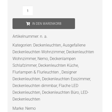
Nemo
Zirkol
IN DEN WARENKORB
Ceiling
100
Artikelnummer:
n. a.
LED-
Kategorien:
Deckenleuchten
,
Ausgefallene
Deckenleuchte
Deckenleuchten Wohnzimmer
,
Deckenleuchten
Menge
Wohnzimmer
,
Nemo
,
Deckenlampen
Schlafzimmer
,
Deckenleuchten Küche
,
Flurlampen & Flurleuchten
,
Designer
Deckenleuchten
,
Deckenleuchten Esszimmer
,
Deckenleuchten dimmbar
,
Flache LED
Deckenleuchten
,
Deckenleuchten Büro
,
LED-
Deckenleuchten
Marke:
Nemo