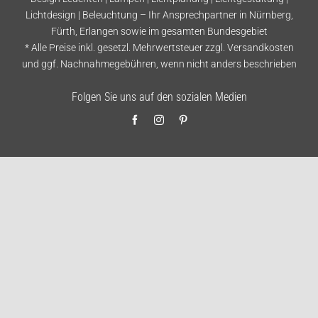
Lichtdesign | Beleuchtung – Ihr Ansprechpartner in Nürnberg,
Fürth, Erlangen sowie im gesamten Bundesgebiet
* Alle Preise inkl. gesetzl. Mehrwertsteuer zzgl.
Versandkosten
und ggf. Nachnahmegebühren, wenn nicht anders beschrieben
Folgen Sie uns auf den sozialen Medien