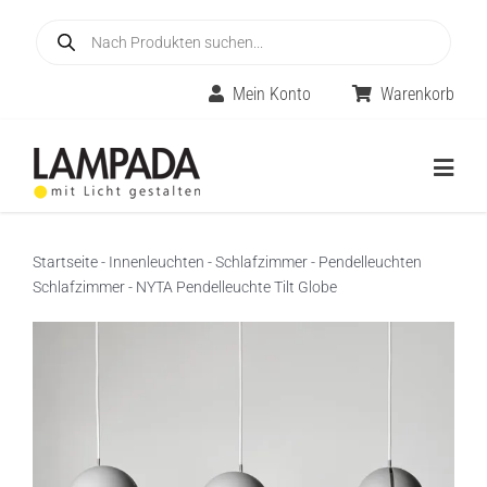
Skip
Products
to
search
content
Mein Konto
Warenkorb
Togg
Navig
Home
Startseite
-
Innenleuchten
-
Schlafzimmer
-
Pendelleuchten
Schlafzimmer
-
NYTA Pendelleuchte Tilt Globe
Online-Shop
Innenleuchten
Räume
Außenleuchten