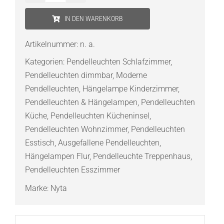
Pendelleuchte
IN DEN WARENKORB
Tilt
Globe
Artikelnummer:
n. a.
Menge
Kategorien:
Pendelleuchten Schlafzimmer
,
Pendelleuchten dimmbar
,
Moderne
Pendelleuchten
,
Hängelampe Kinderzimmer
,
Pendelleuchten & Hängelampen
,
Pendelleuchten
Küche
,
Pendelleuchten Kücheninsel
,
Pendelleuchten Wohnzimmer
,
Pendelleuchten
Esstisch
,
Ausgefallene Pendelleuchten
,
Hängelampen Flur
,
Pendelleuchte Treppenhaus
,
Pendelleuchten Esszimmer
Marke:
Nyta