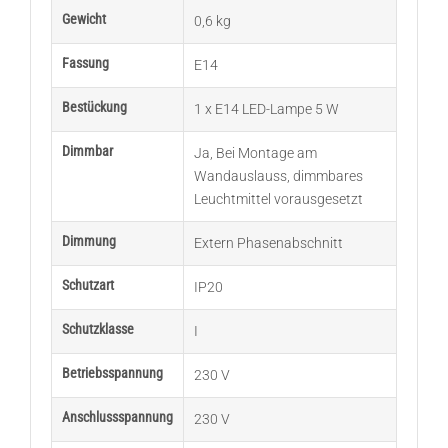
Gewicht
0,6 kg
Fassung
E14
Bestückung
1 x E14 LED-Lampe 5 W
Dimmbar
Ja
,
Bei Montage am
Wandauslauss
,
dimmbares
Leuchtmittel vorausgesetzt
Dimmung
Extern Phasenabschnitt
Schutzart
IP20
Schutzklasse
I
Betriebsspannung
230 V
Anschlussspannung
230 V