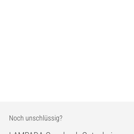
Estiluz Circ 3720B Badezimmer LED-Wandleuchte
ab
395,00
€
Estiluz Circ 3720 Indoor LED-Wandleuchte
ab
374,00
€
BEGA Wandleuchte Calm Line mit 360º radialem Lichtaustritt
ab
964,00
€
Noch unschlüssig?