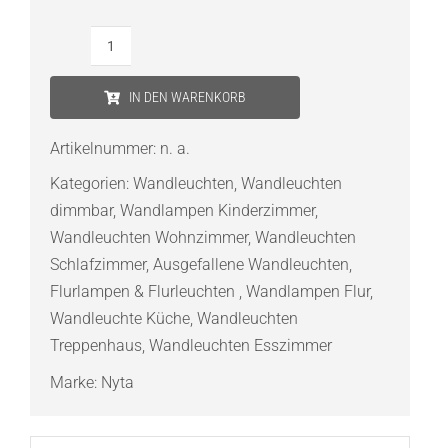
NYTA
Wandleuchte
IN DEN WARENKORB
Tilt
Wall
Artikelnummer:
n. a.
Short
Kategorien:
Wandleuchten
,
Wandleuchten
Menge
dimmbar
,
Wandlampen Kinderzimmer
,
Wandleuchten Wohnzimmer
,
Wandleuchten
Schlafzimmer
,
Ausgefallene Wandleuchten
,
Flurlampen & Flurleuchten
,
Wandlampen Flur
,
Wandleuchte Küche
,
Wandleuchten
Treppenhaus
,
Wandleuchten Esszimmer
Marke:
Nyta