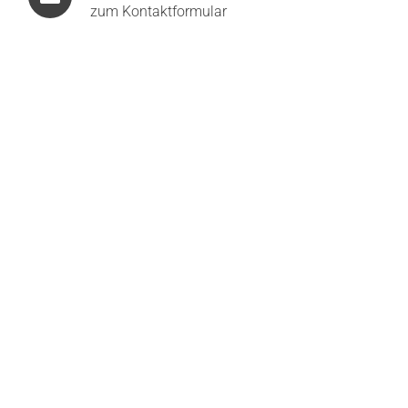
zum Kontaktformular
Artemide Ixa Wall Spot Plug Wandleuchte
319,50
€
355,00
€
Artemide Ixa Wall Arm Plug LED-Wandleuchte
427,50
€
475,00
€