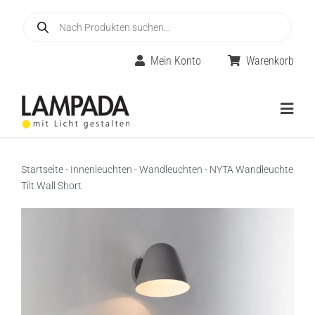
Skip
Products
to
search
content
Mein Konto
Warenkorb
Togg
Navig
Home
Startseite
-
Innenleuchten
-
Wandleuchten
-
NYTA Wandleuchte
Tilt Wall Short
Online-Shop
Innenleuchten
Räume
Außenleuchten