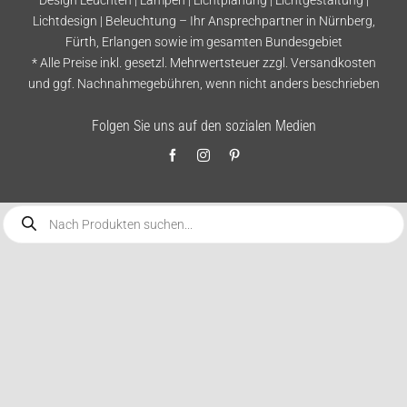
Lichtdesign | Beleuchtung – Ihr Ansprechpartner in Nürnberg,
Fürth, Erlangen sowie im gesamten Bundesgebiet
* Alle Preise inkl. gesetzl. Mehrwertsteuer zzgl.
Versandkosten
und ggf. Nachnahmegebühren, wenn nicht anders beschrieben
Folgen Sie uns auf den sozialen Medien
Products
search