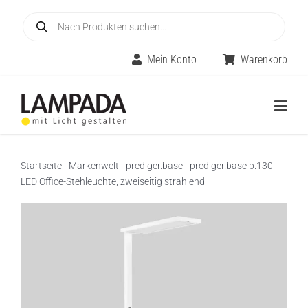
Skip
Products
to
search
content
Mein Konto
Warenkorb
Togg
Navig
Home
Startseite
-
Markenwelt
-
prediger.base
-
prediger.base p.130
LED Office-Stehleuchte, zweiseitig strahlend
Online-Shop
Innenleuchten
Räume
Außenleuchten