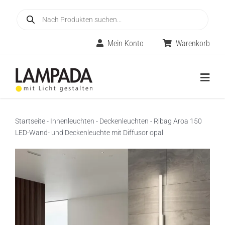
Skip
Products
to
search
content
Mein Konto
Warenkorb
Togg
Navig
Home
Startseite
-
Innenleuchten
-
Deckenleuchten
-
Ribag Aroa 150
LED-Wand- und Deckenleuchte mit Diffusor opal
Online-Shop
Innenleuchten
Räume
Außenleuchten