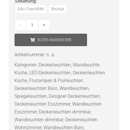
Steuerung
:
DALI-TouchDIM
Ein/Aus
Ribag
Aroa
IN DEN WARENKORB
150
LED-
Artikelnummer:
n. a.
Wand-
Kategorien:
Deckenleuchten
,
Wandleuchte
und
Küche
,
LED-Deckenleuchten
,
Deckenleuchten
Deckenleuchte
Küche
,
Flurlampen & Flurleuchten
,
mit
Deckenleuchten Büro
,
Wandleuchten
,
Diffusor
Spiegelleuchten
,
Designer Deckenleuchten
,
opal
Deckenleuchten Esszimmer
,
Wandleuchten
Menge
Esszimmer
,
Deckenleuchten dimmbar
,
Wandleuchten dimmbar
,
Deckenleuchten
Wohnzimmer
,
Wandleuchten Büro
,