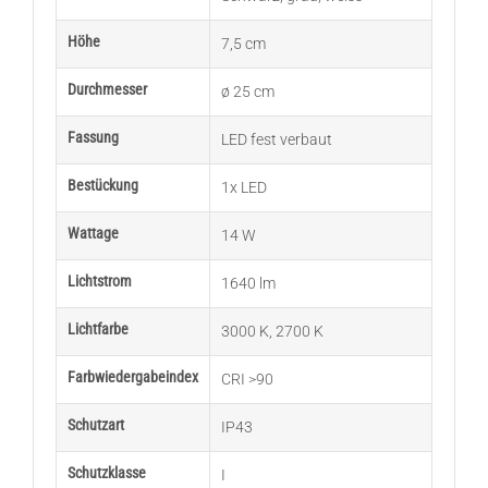
Höhe
7,5 cm
Durchmesser
ø 25 cm
Fassung
LED fest verbaut
Bestückung
1x LED
Wattage
14 W
Lichtstrom
1640 lm
Lichtfarbe
3000 K
,
2700 K
Farbwiedergabeindex
CRI >90
Schutzart
IP43
Schutzklasse
I