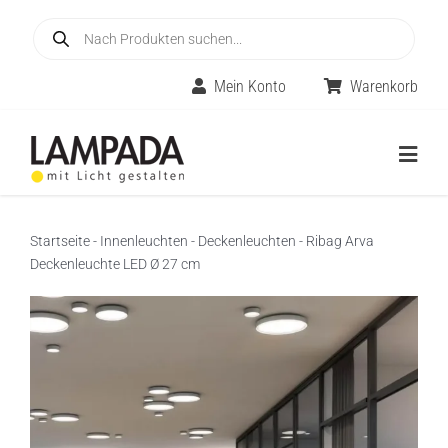
Skip
Products
to
search
content
Mein Konto
Warenkorb
Togg
Navig
Home
Startseite
-
Innenleuchten
-
Deckenleuchten
-
Ribag Arva
Deckenleuchte LED Ø 27 cm
Online-Shop
Innenleuchten
Räume
Außenleuchten