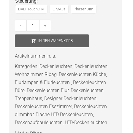
Steuerung
:
DALI-TouchDIM
Ein/Aus
PhasenDim
Ribag
Arva
IN DEN WARENKORB
Deckenleuchte
LED
Artikelnummer:
n. a.
Ø
Kategorien:
Deckenleuchten
,
Deckenleuchten
27
Wohnzimmer
,
Ribag
,
Deckenleuchten Küche
,
cm
Flurlampen & Flurleuchten
,
Deckenleuchten
Menge
Büro
,
Deckenleuchten Flur
,
Deckenleuchten
Treppenhaus
,
Designer Deckenleuchten
,
Deckenleuchten Esszimmer
,
Deckenleuchten
dimmbar
,
Flache LED Deckenleuchten
,
Deckenaufbauleuchten
,
LED-Deckenleuchten