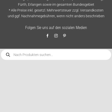
Fürth, Erlangen sowie im gesamten Bundesgebiet
* Alle Preise inkl. gesetzl. Mehrwertsteuer zzgl.
Versandkosten
und ggf. Nachnahmegebühren, wenn nicht anders beschrieben
Folgen Sie uns auf den sozialen Medien
Products
search