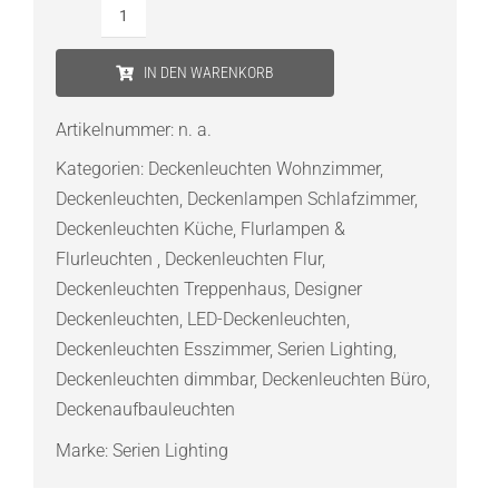
SERIEN
LIGHTING
IN DEN WARENKORB
Annex
Ceiling
Artikelnummer:
n. a.
Large
Kategorien:
Deckenleuchten Wohnzimmer
,
LED
Deckenleuchten
,
Deckenlampen Schlafzimmer
,
Deckenleuchte
Deckenleuchten Küche
,
Flurlampen &
Menge
Flurleuchten
,
Deckenleuchten Flur
,
Deckenleuchten Treppenhaus
,
Designer
Deckenleuchten
,
LED-Deckenleuchten
,
Deckenleuchten Esszimmer
,
Serien Lighting
,
Deckenleuchten dimmbar
,
Deckenleuchten Büro
,
Deckenaufbauleuchten
Marke:
Serien Lighting