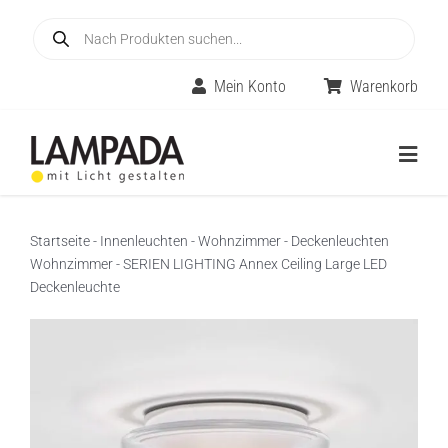
Skip
Products
to
search
content
Mein Konto
Warenkorb
Togg
Navig
Home
Startseite
-
Innenleuchten
-
Wohnzimmer
-
Deckenleuchten
Wohnzimmer
-
SERIEN LIGHTING Annex Ceiling Large LED
Online-Shop
Deckenleuchte
Innenleuchten
Räume
Außenleuchten