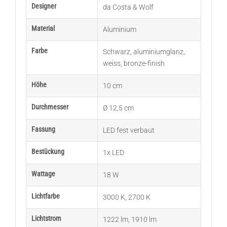
Designer
da Costa & Wolf
Material
Aluminium
Farbe
Schwarz
,
aluminiumglanz
,
weiss
,
bronze-finish
Höhe
10 cm
Durchmesser
Ø 12,5 cm
Fassung
LED fest verbaut
Bestückung
1x LED
Wattage
18 W
Lichtfarbe
3000 K
,
2700 K
Lichtstrom
1222 lm
,
1910 lm