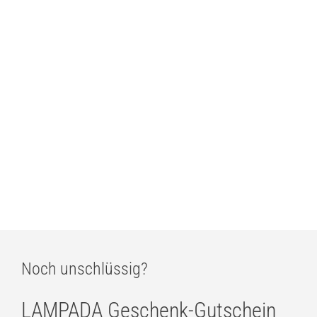
ab
577,00
€
Vibia Pro 7024 Deckenstrahler
ab
577,00
€
Vibia Pro 7022 Deckenstrahler
ab
577,00
€
Noch unschlüssig?
LAMPADA Geschenk-Gutschein