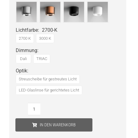
Lichtfarbe
:
2700-K
2700 K
3000 K
Dimmung
:
Dali
TRIAC
Optik
:
Streuscheibe für gestreutes Licht
LED-Glaslinse für gerichtetes Licht
Serien
Lighting
IN DEN WARENKORB
Cavity
Ceiling