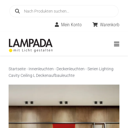
Skip
Products
to
search
content
Mein Konto
Warenkorb
Togg
Navig
Home
Startseite
-
Innenleuchten
-
Deckenleuchten
-
Serien Lighting
Cavity Ceiling L Deckenaufbauleuchte
Online-Shop
Innenleuchten
Räume
Außenleuchten