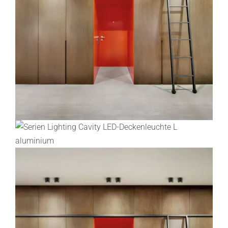
Lichtplanung
Referenzen
Marken
Ratgeber
Sale