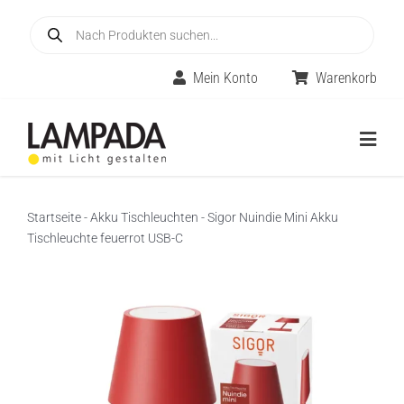
Skip
Products
to
search
content
Mein Konto
Warenkorb
Togg
Navig
Home
Startseite
-
Akku Tischleuchten
-
Sigor Nuindie Mini Akku
Tischleuchte feuerrot USB-C
Online-Shop
Innenleuchten
Räume
Außenleuchten