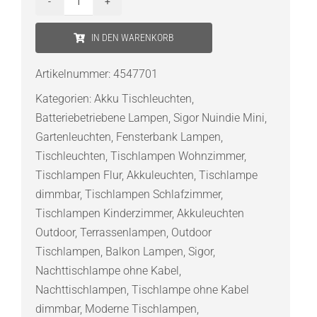
Sigor
Nuindie
IN DEN WARENKORB
Mini
Akku
Artikelnummer:
4547701
Tischleuchte
Kategorien:
Akku Tischleuchten
,
feuerrot
Batteriebetriebene Lampen
,
Sigor Nuindie Mini
,
USB-
Gartenleuchten
,
Fensterbank Lampen
,
C
Tischleuchten
,
Tischlampen Wohnzimmer
,
Menge
Tischlampen Flur
,
Akkuleuchten
,
Tischlampe
dimmbar
,
Tischlampen Schlafzimmer
,
Tischlampen Kinderzimmer
,
Akkuleuchten
Outdoor
,
Terrassenlampen
,
Outdoor
Tischlampen
,
Balkon Lampen
,
Sigor
,
Nachttischlampe ohne Kabel
,
Nachttischlampen
,
Tischlampe ohne Kabel
dimmbar
,
Moderne Tischlampen
,