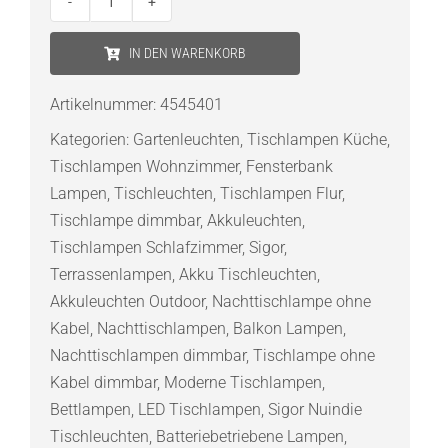
Sigor
Nuindie
IN DEN WARENKORB
LED-
Akku
Artikelnummer:
4545401
Tischleuchte
Kategorien:
Gartenleuchten
,
Tischlampen Küche
,
nebelgrau
Tischlampen Wohnzimmer
,
Fensterbank
USB-
Lampen
,
Tischleuchten
,
Tischlampen Flur
,
C
Tischlampe dimmbar
,
Akkuleuchten
,
Menge
Tischlampen Schlafzimmer
,
Sigor
,
Terrassenlampen
,
Akku Tischleuchten
,
Akkuleuchten Outdoor
,
Nachttischlampe ohne
Kabel
,
Nachttischlampen
,
Balkon Lampen
,
Nachttischlampen dimmbar
,
Tischlampe ohne
Kabel dimmbar
,
Moderne Tischlampen
,
Bettlampen
,
LED Tischlampen
,
Sigor Nuindie
Tischleuchten
,
Batteriebetriebene Lampen
,