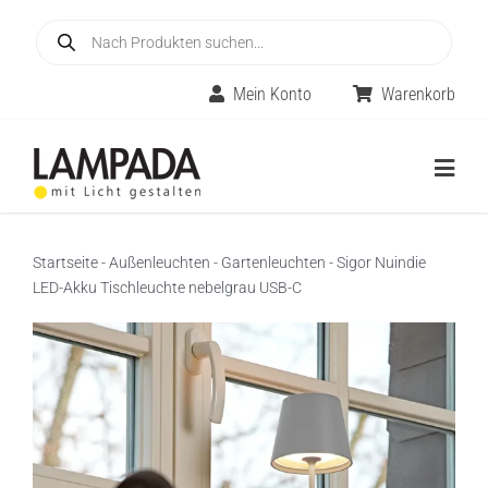
Skip
Products
to
search
content
Mein Konto
Warenkorb
Togg
Navig
Home
Startseite
-
Außenleuchten
-
Gartenleuchten
-
Sigor Nuindie
LED-Akku Tischleuchte nebelgrau USB-C
Online-Shop
Innenleuchten
Räume
Außenleuchten