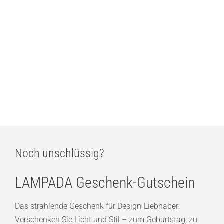
Sigor Nuindie LED-Akku Tischleuchte pflaumenblau
143,00
€
Sigor Nuindie LED-Akku Tischleuchte rosegold
174,00
€
Noch unschlüssig?
LAMPADA Geschenk-Gutschein
Das strahlende Geschenk für Design-Liebhaber:
Verschenken Sie Licht und Stil – zum Geburtstag, zu