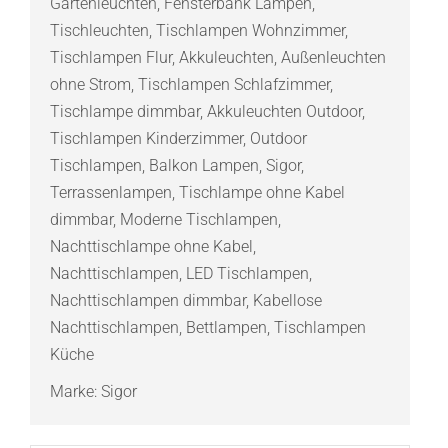
Gartenleuchten
,
Fensterbank Lampen
,
C
Tischleuchten
,
Tischlampen Wohnzimmer
,
Menge
Tischlampen Flur
,
Akkuleuchten
,
Außenleuchten
ohne Strom
,
Tischlampen Schlafzimmer
,
Tischlampe dimmbar
,
Akkuleuchten Outdoor
,
Tischlampen Kinderzimmer
,
Outdoor
Tischlampen
,
Balkon Lampen
,
Sigor
,
Terrassenlampen
,
Tischlampe ohne Kabel
dimmbar
,
Moderne Tischlampen
,
Nachttischlampe ohne Kabel
,
Nachttischlampen
,
LED Tischlampen
,
Nachttischlampen dimmbar
,
Kabellose
Nachttischlampen
,
Bettlampen
,
Tischlampen
Küche
Marke:
Sigor