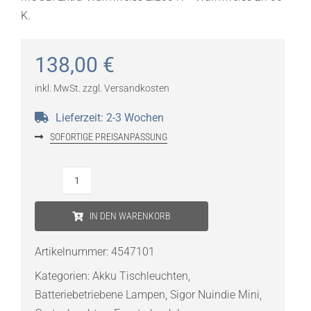
K.
138,00
€
inkl. MwSt.
zzgl.
Versandkosten
Lieferzeit:
2-3 Wochen
SOFORTIGE PREISANPASSUNG
Sigor
Nuindie
IN DEN WARENKORB
Mini
Akku
Artikelnummer:
4547101
Tischleuchte
Kategorien:
Akku Tischleuchten
,
graphitgrau
Batteriebetriebene Lampen
,
Sigor Nuindie Mini
,
USB-