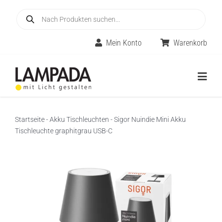
Skip
Products
to
search
content
Mein Konto
Warenkorb
Togg
Navig
Home
Startseite
-
Akku Tischleuchten
-
Sigor Nuindie Mini Akku
Tischleuchte graphitgrau USB-C
Online-Shop
Innenleuchten
Räume
Außenleuchten