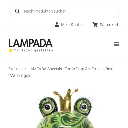
Skip
Products
to
search
content
Mein Konto
Warenkorb
Togg
Navig
Home
Startseite
-
LAMPADA Specials
-
Tom’s Drag Art Froschkönig
“Marvin” gold
Online-Shop
Innenleuchten
Räume
Außenleuchten