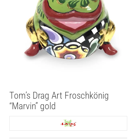
Lichtplanung
Referenzen
Marken
Ratgeber
Sale
Tom’s Drag Art Froschkönig
“Marvin” gold