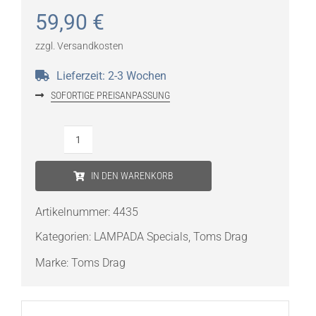
59,90
€
zzgl.
Versandkosten
Lieferzeit:
2-3 Wochen
SOFORTIGE PREISANPASSUNG
Tom's
Drag
IN DEN WARENKORB
Art
Froschkönig
Artikelnummer:
4435
"Marvin"
Kategorien:
LAMPADA Specials
,
Toms Drag
gold
Menge
Marke:
Toms Drag