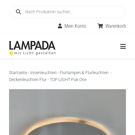
Skip
Products
to
search
content
Mein Konto
Warenkorb
Togg
Navig
Home
Startseite
-
Innenleuchten
-
Flurlampen & Flurleuchten
-
Deckenleuchten Flur
-
TOP LIGHT Puk One
Online-Shop
Innenleuchten
Räume
Außenleuchten