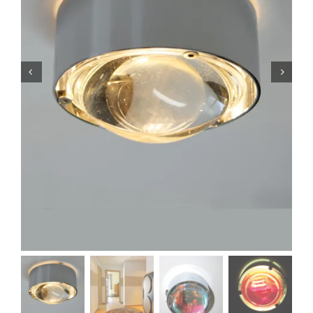
Lichtplanung
Referenzen
Marken
Ratgeber
Sale