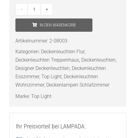
TOP
LIGHT
IN DEN WARENKORB
Puk
One
Artikelnummer:
2-08003
Menge
Kategorien:
Deckenleuchten Flur
,
Deckenleuchten Treppenhaus
,
Deckenleuchten
,
Designer Deckenleuchten
,
Deckenleuchten
Esszimmer
,
Top Light
,
Deckenleuchten
Wohnzimmer
,
Deckenlampen Schlafzimmer
Marke:
Top Light
Ihr Preisvorteil bei LAMPADA: