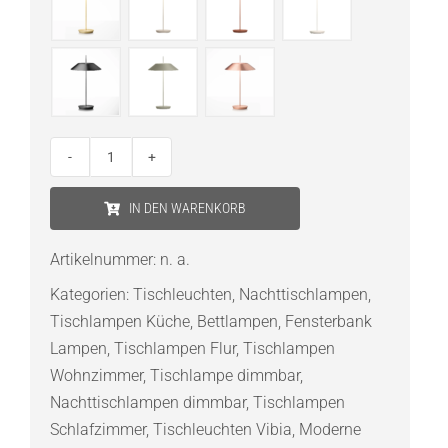
Vibia
Mayfair
IN DEN WARENKORB
5505
LED-
Artikelnummer:
n. a.
Tischleuchte
Kategorien:
Tischleuchten
,
Nachttischlampen
,
Menge
Tischlampen Küche
,
Bettlampen
,
Fensterbank
Lampen
,
Tischlampen Flur
,
Tischlampen
Wohnzimmer
,
Tischlampe dimmbar
,
Nachttischlampen dimmbar
,
Tischlampen
Schlafzimmer
,
Tischleuchten Vibia
,
Moderne