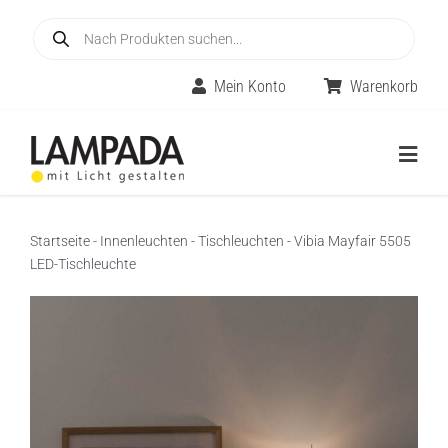
Skip
Products
to
search
content
Mein Konto
Warenkorb
Togg
Navig
Home
Startseite
-
Innenleuchten
-
Tischleuchten
-
Vibia Mayfair 5505
LED-Tischleuchte
Online-Shop
Innenleuchten
Räume
Außenleuchten