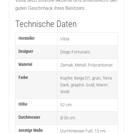
Vibia setzt stilvolle Akzente und unterstreicht den
guten Geschmack ihres Besitzers.
Technische Daten
Hersteller
Vibia
Designer
Diego Fortunato
Material
Zamak
,
Metall
,
Polycarbonat
Farbe
Kupfer
,
Beige D1
,
grün
,
Terra
Dark
,
graphit
,
Gold
,
Warm
Weiß
Höhe
52 cm
Durchmesser
Ø 30 cm
sonstige Maße
Durchmesser Fuß: 15 cm