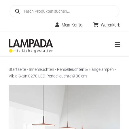
Skip
Products
to
search
content
Mein Konto
Warenkorb
Togg
Navig
Home
Startseite
-
Innenleuchten
-
Pendelleuchten & Hängelampen
-
Vibia Skan 0270 LED-Pendelleuchte Ø 30 cm
Online-Shop
Innenleuchten
Räume
Außenleuchten