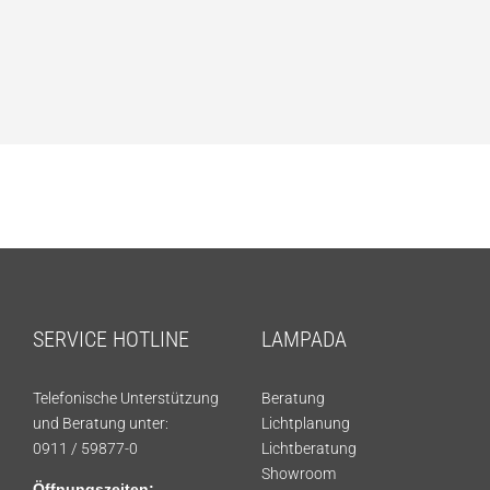
SERVICE HOTLINE
LAMPADA
Telefonische Unterstützung
Beratung
und Beratung unter:
Lichtplanung
0911 / 59877-0
Lichtberatung
Showroom
Öffnungszeiten: