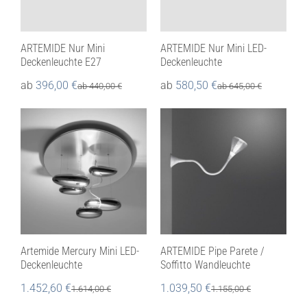
ARTEMIDE Nur Mini
ARTEMIDE Nur Mini LED-
Deckenleuchte E27
Deckenleuchte
ab
396,00
€
ab
580,50
€
ab
440,00
€
ab
645,00
€
Artemide Mercury Mini LED-
ARTEMIDE Pipe Parete /
Deckenleuchte
Soffitto Wandleuchte
1.452,60
€
1.039,50
€
1.614,00
€
1.155,00
€