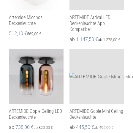
Artemide Miconos
ARTEMIDE Arrival LED
Deckenleuchte
Deckenleuchte App
Kompatibel
512,10
€
569,00
€
ab
1.147,50
€
ab
1.275,00
€
ARTEMIDE Gople Ceiling LED
ARTEMIDE Gople Mini Ceiling
Deckenleuchte
Deckenleuchte
ab
738,00
€
ab
445,50
€
ab
820,00
€
ab
495,00
€