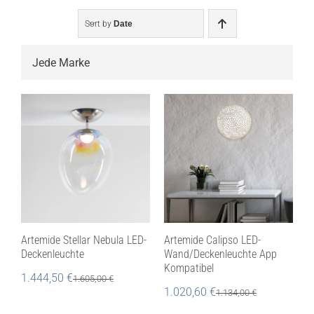
Sort by
Date

Artemide Stellar Nebula LED-
Artemide Calipso LED-
Deckenleuchte
Wand/Deckenleuchte App
Kompatibel
1.444,50
€
1.605,00
€
1.020,60
€
1.134,00
€