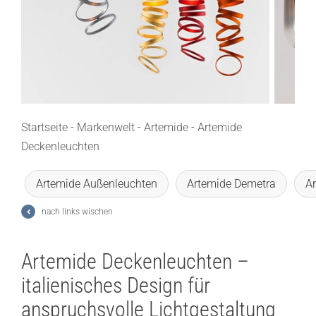
Lichtplanung
Referenzen
Marken
Ratgeber
Startseite
-
Markenwelt
-
Artemide
-
Artemide
Deckenleuchten
Sale
Artemide Außenleuchten
Artemide Demetra
A
nach links wischen
Artemide Deckenleuchten –
italienisches Design für
anspruchsvolle Lichtgestaltung