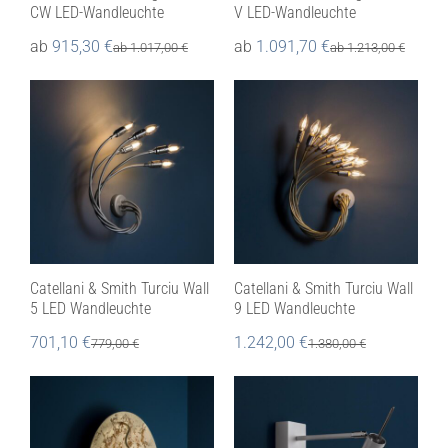
CW LED-Wandleuchte
V LED-Wandleuchte
ab
915,30
€
ab
1.091,70
€
ab
1.017,00
€
ab
1.213,00
€
Catellani & Smith Turciu Wall
Catellani & Smith Turciu Wall
5 LED Wandleuchte
9 LED Wandleuchte
701,10
€
1.242,00
€
779,00
€
1.380,00
€