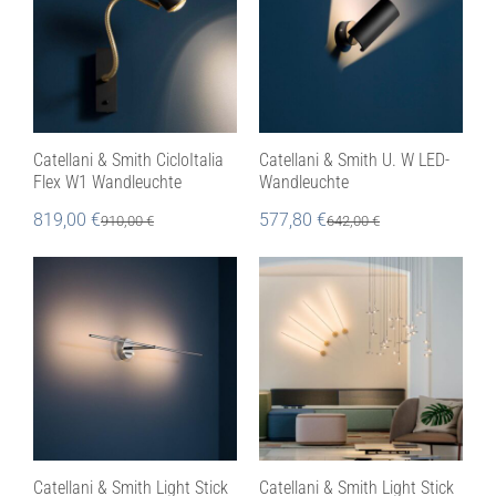
Catellani & Smith CicloItalia
Catellani & Smith U. W LED-
Flex W1 Wandleuchte
Wandleuchte
819,00
€
577,80
€
910,00
€
642,00
€
Catellani & Smith Light Stick
Catellani & Smith Light Stick