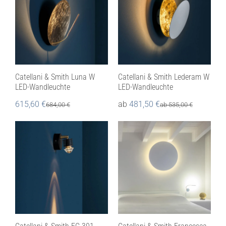
Catellani & Smith Luna W
Catellani & Smith Lederam W
LED-Wandleuchte
LED-Wandleuchte
615,60
€
ab
481,50
€
684,00
€
ab
535,00
€