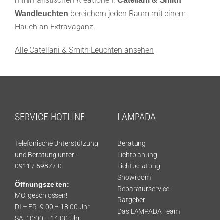
minimalistischen Kreationen.
Catellani & Smith
bereichern jeden Raum mit einem
Wandleuchten
Hauch an Extravaganz.
Alle Catellani & Smith Leuchten ansehen
SERVICE HOTLINE
LAMPADA
Telefonische Unterstützung
Beratung
und Beratung unter:
Lichtplanung
0911 / 59877-0
Lichtberatung
Showroom
Öffnungszeiten:
Reparaturservice
MO: geschlossen!
Ratgeber
DI – FR: 9:00 – 18:00 Uhr
Das LAMPADA Team
SA: 10:00 – 14:00 Uhr