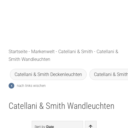
Lichtplanung
Referenzen
Marken
Ratgeber
Startseite
-
Markenwelt
-
Catellani & Smith
-
Catellani &
Smith Wandleuchten
Sale
Catellani & Smith Deckenleuchten
Catellani & Smit
nach links wischen
Catellani & Smith Wandleuchten
Sort by
Date