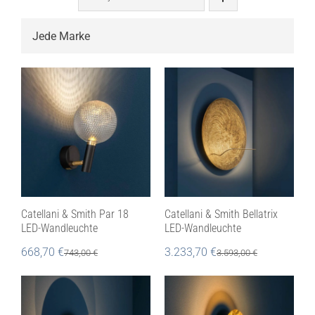

Catellani & Smith Par 18
Catellani & Smith Bellatrix
LED-Wandleuchte
LED-Wandleuchte
668,70
€
3.233,70
€
743,00
€
3.593,00
€