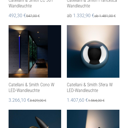
Catellani & Smith EC 301
Catellani & Smith Francesca
Wandleuchte
Wandleuchte
492,30
€
ab
1.332,90
€
547,00
€
ab
1.481,00
€
Catellani & Smith Cono W
Catellani & Smith Sfera W
LED-Wandleuchte
LED-Wandleuchte
3.266,10
€
1.407,60
€
3.629,00
€
1.564,00
€