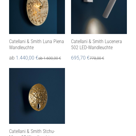
Catellani & Smith Luna Piena
Catellani & Smith Lucenera
Wandleuchte
502 LED-Wandleuchte
ab
1.440,00
€
695,70
€
ab
1.600,00
€
773,00
€
Catellani & Smith Stchu-