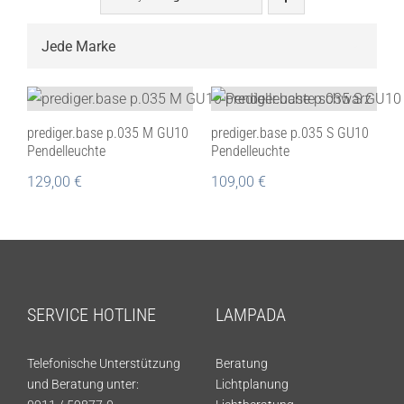

prediger.base p.035 M GU10
prediger.base p.035 S GU10
Pendelleuchte
Pendelleuchte
129,00
€
109,00
€
SERVICE HOTLINE
LAMPADA
Telefonische Unterstützung
Beratung
und Beratung unter:
Lichtplanung