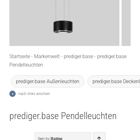
Lichtplanung
Referenzen
Marken
Ratgeber
Startseite
-
Markenwelt
-
prediger.base
-
prediger.base
Pendelleuchten
Sale
prediger.base Außenleuchten
prediger.base Decken
nach links wischen
prediger.base Pendelleuchten
Sort by
Rating