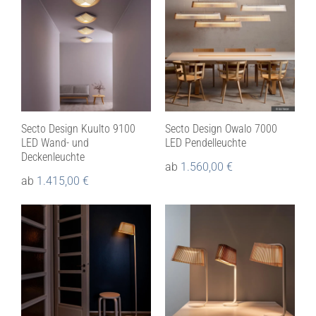
Secto Design Kuulto 9100
Secto Design Owalo 7000
LED Wand- und
LED Pendelleuchte
Deckenleuchte
ab
1.560,00
€
ab
1.415,00
€