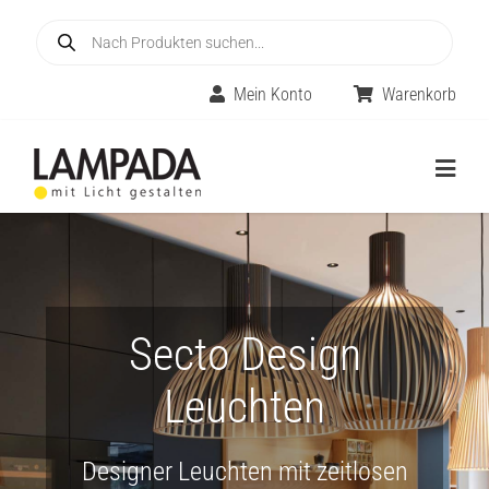
Skip
Products
to
search
content
Mein Konto
Warenkorb
Togg
Navig
Home
Online-Shop
Secto Design
Innenleuchten
Leuchten
Räume
Außenleuchten
Designer Leuchten mit zeitlosen