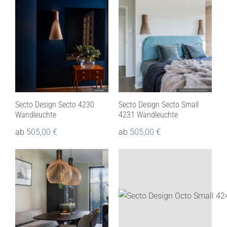
Secto Design Secto 4230
Secto Design Secto Small
Wandleuchte
4231 Wandleuchte
ab
505,00
€
ab
505,00
€