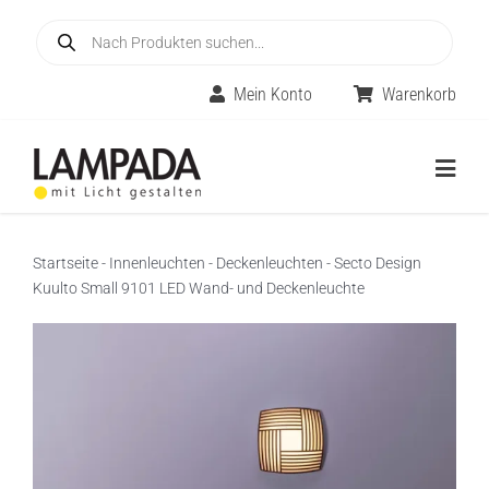
Skip
Products
to
search
content
Mein Konto
Warenkorb
Togg
Navig
Home
Startseite
-
Innenleuchten
-
Deckenleuchten
-
Secto Design
Kuulto Small 9101 LED Wand- und Deckenleuchte
Online-Shop
Innenleuchten
Räume
Außenleuchten