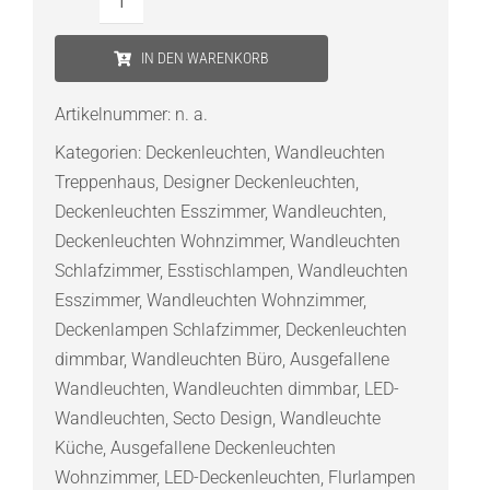
Secto
Design
IN DEN WARENKORB
Kuulto
Small
Artikelnummer:
n. a.
9101
Kategorien:
Deckenleuchten
,
Wandleuchten
LED
Treppenhaus
,
Designer Deckenleuchten
,
Wand-
Deckenleuchten Esszimmer
,
Wandleuchten
,
und
Deckenleuchten Wohnzimmer
,
Wandleuchten
Deckenleuchte
Schlafzimmer
,
Esstischlampen
,
Wandleuchten
Menge
Esszimmer
,
Wandleuchten Wohnzimmer
,
Deckenlampen Schlafzimmer
,
Deckenleuchten
dimmbar
,
Wandleuchten Büro
,
Ausgefallene
Wandleuchten
,
Wandleuchten dimmbar
,
LED-
Wandleuchten
,
Secto Design
,
Wandleuchte
Küche
,
Ausgefallene Deckenleuchten
Wohnzimmer
,
LED-Deckenleuchten
,
Flurlampen