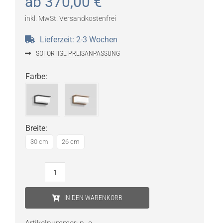
ab
370,00
€
inkl. MwSt.
Versandkostenfrei
Lieferzeit:
2-3 Wochen
SOFORTIGE PREISANPASSUNG
Farbe
:
Breite
:
30 cm
26 cm
Bega
Wandleuchte
IN DEN WARENKORB
–
stoßfest,