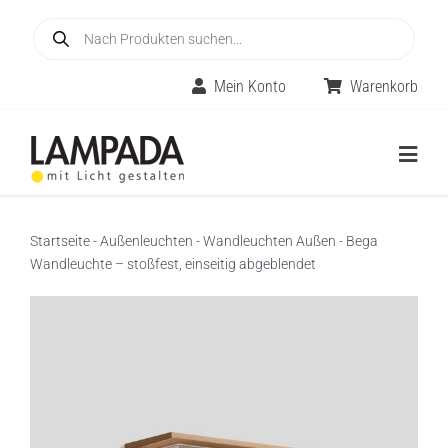
Skip
Products
to
search
content
Mein Konto
Warenkorb
Togg
Navig
Home
Startseite
-
Außenleuchten
-
Wandleuchten Außen
-
Bega
Wandleuchte – stoßfest, einseitig abgeblendet
Online-Shop
Innenleuchten
Räume
Außenleuchten