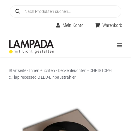
Skip
Products
to
search
content
Mein Konto
Warenkorb
Togg
Navig
Home
Startseite
-
Innenleuchten
-
Deckenleuchten
-
CHRISTOPH
c.Flap recessed Q LED-Einbaustrahler
Online-Shop
Innenleuchten
Räume
Außenleuchten