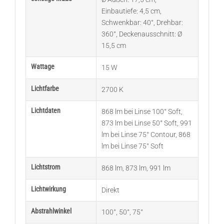
Einbautiefe: 4,5 cm
,
Schwenkbar: 40°
,
Drehbar:
360°
,
Deckenausschnitt: Ø
15,5 cm
Wattage
15 W
Lichtfarbe
2700 K
Lichtdaten
868 lm bei Linse 100° Soft
,
873 lm bei Linse 50° Soft
,
991
lm bei Linse 75° Contour
,
868
lm bei Linse 75° Soft
Lichtstrom
868 lm
,
873 lm
,
991 lm
Lichtwirkung
Direkt
Abstrahlwinkel
100°
,
50°
,
75°