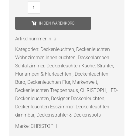
CHRISTOPH
c.Flap
IN DEN WARENKORB
recessed
Q
Artikelnummer:
n. a.
LED-
Kategorien:
Deckenleuchten
,
Deckenleuchten
Einbaustrahler
Wohnzimmer
,
Innenleuchten
,
Deckenlampen
Menge
Schlafzimmer
,
Deckenleuchten Küche
,
Strahler
,
Flurlampen & Flurleuchten
,
Deckenleuchten
Büro
,
Deckenleuchten Flur
,
Markenwelt
,
Deckenleuchten Treppenhaus
,
CHRISTOPH
,
LED-
Deckenleuchten
,
Designer Deckenleuchten
,
Deckenleuchten Esszimmer
,
Deckenleuchten
dimmbar
,
Deckenstrahler & Deckenspots
Marke:
CHRISTOPH