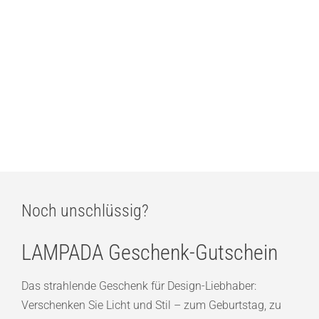
Vibia Pro 7024 Deckenstrahler
ab
577,00
€
Vibia Pro 7022 Deckenstrahler
ab
577,00
€
Noch unschlüssig?
LAMPADA Geschenk-Gutschein
Das strahlende Geschenk für Design-Liebhaber:
Verschenken Sie Licht und Stil – zum Geburtstag, zu