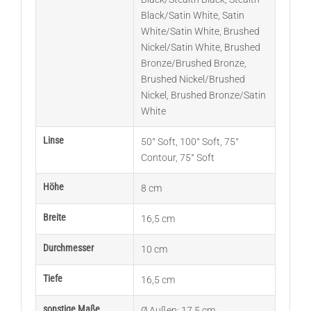
Black/Satin White
,
Satin
White/Satin White
,
Brushed
Nickel/Satin White
,
Brushed
Bronze/Brushed Bronze
,
Brushed Nickel/Brushed
Nickel
,
Brushed Bronze/Satin
White
Linse
50° Soft
,
100° Soft
,
75°
Contour
,
75° Soft
Höhe
8 cm
Breite
16,5 cm
Durchmesser
10 cm
Tiefe
16,5 cm
sonstige Maße
Ø Außen: 17,5 cm
,