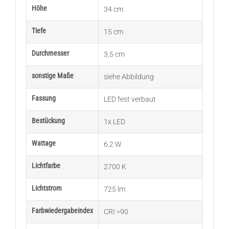
Höhe
34 cm
Tiefe
15 cm
Durchmesser
3,5 cm
sonstige Maße
siehe Abbildung
Fassung
LED fest verbaut
Bestückung
1x LED
Wattage
6,2 W
Lichtfarbe
2700 K
Lichtstrom
725 lm
Farbwiedergabeindex
CRI >90