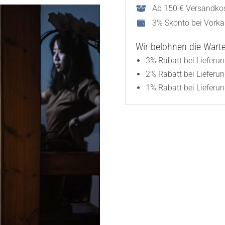
Ab 150 € Versandkos
3% Skonto bei Vork
Wir belohnen die Wartez
3% Rabatt bei Lieferu
2% Rabatt bei Lieferu
1% Rabatt bei Lieferun