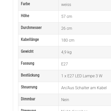
Farbe
weiss
Höhe
57 cm
Durchmesser
26 cm
Kabellänge
180 cm
Gewicht
4,9 kg
Fassung
E27
Bestückung
1 x E27 LED Lampe 3 W
Steuerung
An/Aus Schalter am Kabel
Dimmbar
Nein
Dimmung