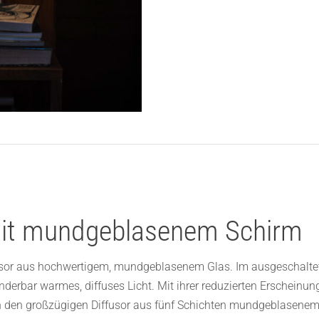
mit mundgeblasenem Schirm
fusor aus hochwertigem, mundgeblasenem Glas. Im ausgeschaltet
nderbar warmes, diffuses Licht. Mit ihrer reduzierten Erscheinu
urch den großzügigen Diffusor aus fünf Schichten mundgeblasen