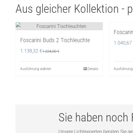
Aus gleicher Kollektion -
Foscarin
Foscarini Buds 2 Tischleuchte
1.040,67
1.138,32
€
1.224,00
€
Ausführung wählen
Dieses
Details
Ausführung
Produkt
weist
mehrere
Varianten
auf.
Sie haben noch 
Die
Optionen
Unsere Lichtexperten beraten Sie ger