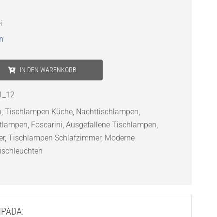
i
n
IN DEN WARENKORB
1_12
n
,
Tischlampen Küche
,
Nachttischlampen
,
ttlampen
,
Foscarini
,
Ausgefallene Tischlampen
,
er
,
Tischlampen Schlafzimmer
,
Moderne
Tischleuchten
AMPADA: