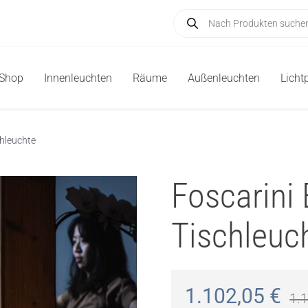
Products
search
-Shop
Innenleuchten
Räume
Außenleuchten
Licht
chleuchte
Foscarini
Tischleuc
1.102,05
€
1.