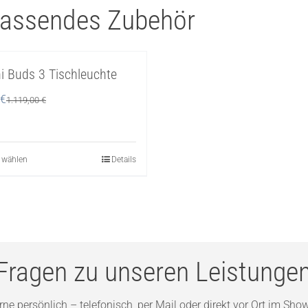
 passendes Zubehör
i Buds 3 Tischleuchte
€
1.119,00
€
 wählen
Dieses
Details
Produkt
weist
mehrere
Varianten
auf.
Fragen zu unseren Leistunge
Die
Optionen
ne persönlich – telefonisch, per Mail oder direkt vor Ort im
Show