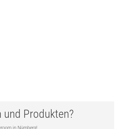
n und Produkten?
room in Nürnberg
!