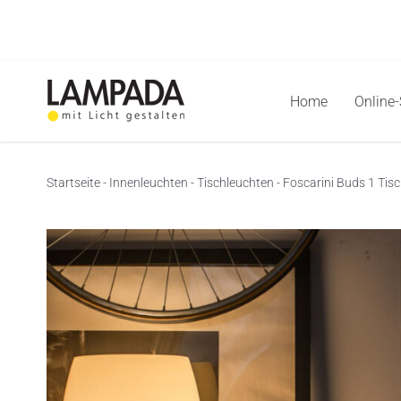
Skip
to
content
Home
Online
Startseite
-
Innenleuchten
-
Tischleuchten
-
Foscarini Buds 1 Tis