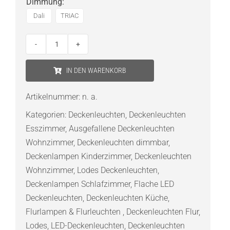
Dimmung
:
Dali
TRIAC
Lodes
Tidal
IN DEN WARENKORB
45
LED-
Artikelnummer:
n. a.
Deckenleuchte
Kategorien:
Deckenleuchten
,
Deckenleuchten
Menge
Esszimmer
,
Ausgefallene Deckenleuchten
Wohnzimmer
,
Deckenleuchten dimmbar
,
Deckenlampen Kinderzimmer
,
Deckenleuchten
Wohnzimmer
,
Lodes Deckenleuchten
,
Deckenlampen Schlafzimmer
,
Flache LED
Deckenleuchten
,
Deckenleuchten Küche
,
Flurlampen & Flurleuchten
,
Deckenleuchten Flur
,
Lodes
,
LED-Deckenleuchten
,
Deckenleuchten