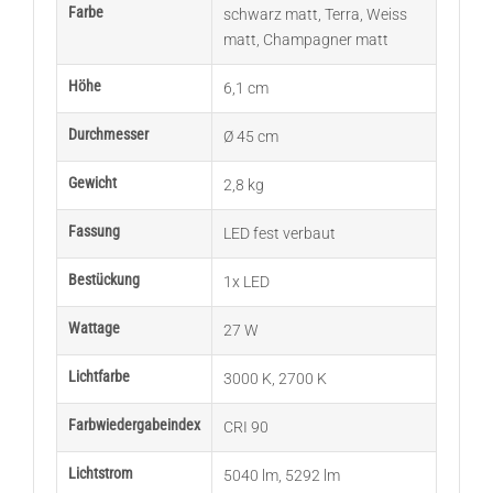
Farbe
schwarz matt
,
Terra
,
Weiss
matt
,
Champagner matt
Höhe
6,1 cm
Durchmesser
Ø 45 cm
Gewicht
2,8 kg
Fassung
LED fest verbaut
Bestückung
1x LED
Wattage
27 W
Lichtfarbe
3000 K
,
2700 K
Farbwiedergabeindex
CRI 90
Lichtstrom
5040 lm
,
5292 lm