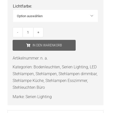
Lichtfarbe
:

Serien
Lighting
IN DEN WARENKORB
SLICE²
Floor
Artikelnummer:
n. a.
LED-
Kategorien:
Bodenleuchten
,
Serien Lighting
,
LED
Stehleuchte
Stehlampen
,
Stehlampen
,
Stehlampen dimmbar
,
Menge
Stehlampe Küche
,
Stehlampen Esszimmer
,
Stehleuchten Büro
Marke:
Serien Lighting