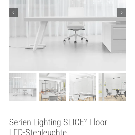
Lichtplanung
Referenzen
Marken
Ratgeber
Sale
Serien Lighting SLICE² Floor
LED-Stehleuchte