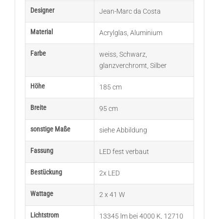
Designer
Jean-Marc da Costa
Material
Acrylglas
,
Aluminium
Farbe
weiss
,
Schwarz
,
glanzverchromt
,
Silber
Höhe
185 cm
Breite
95 cm
sonstige Maße
siehe Abbildung
Fassung
LED fest verbaut
Bestückung
2x LED
Wattage
2 x 41 W
Lichtstrom
13345 lm bei 4000 K
,
12710