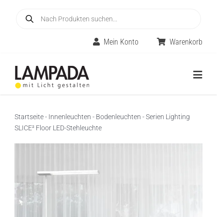
Skip
Products
to
search
content
Mein Konto
Warenkorb
Togg
Navig
Home
Startseite
-
Innenleuchten
-
Bodenleuchten
-
Serien Lighting
SLICE² Floor LED-Stehleuchte
Online-Shop
Innenleuchten
Räume
Außenleuchten