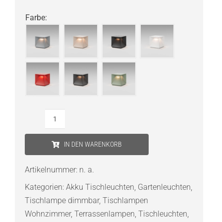
Farbe
:
Sigor
Nutalis
IN DEN WARENKORB
Akku-
Tischleuchte
Artikelnummer:
n. a.
Menge
Kategorien:
Akku Tischleuchten
,
Gartenleuchten
,
Tischlampe dimmbar
,
Tischlampen
Wohnzimmer
,
Terrassenlampen
,
Tischleuchten
,