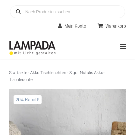
Skip
Products
to
search
content
Mein Konto
Warenkorb
Togg
Navig
Home
Startseite
-
Akku Tischleuchten
-
Sigor Nutalis Akku-
Tischleuchte
Online-Shop
Innenleuchten
20% Rabatt!
Räume
Außenleuchten