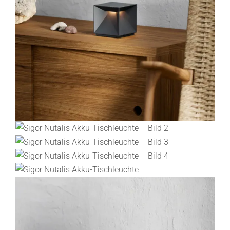
Lichtplanung
Referenzen
Marken
Ratgeber
Sale