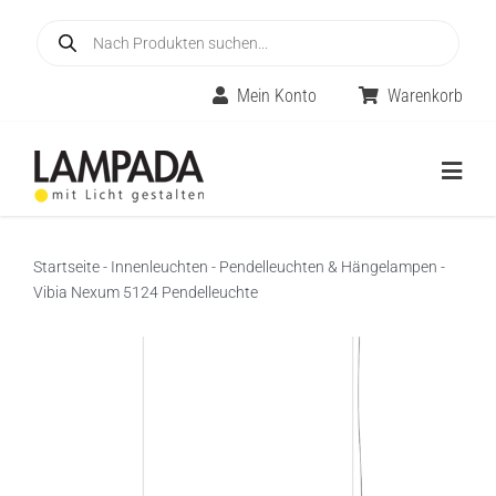
Skip
Products
to
search
content
Mein Konto
Warenkorb
Togg
Navig
Home
Startseite
-
Innenleuchten
-
Pendelleuchten & Hängelampen
-
Vibia Nexum 5124 Pendelleuchte
Online-Shop
Innenleuchten
Räume
Außenleuchten