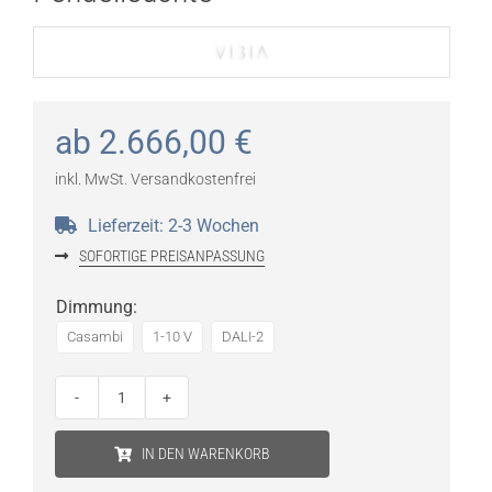
ab
2.666,00
€
inkl. MwSt.
Versandkostenfrei
Lieferzeit:
2-3 Wochen
SOFORTIGE PREISANPASSUNG
Dimmung
:
Casambi
1-10 V
DALI-2
Vibia
Nexum
IN DEN WARENKORB
5124