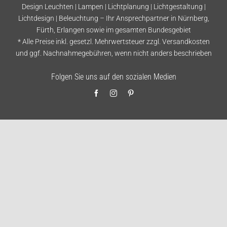
Design Leuchten | Lampen | Lichtplanung | Lichtgestaltung |
Lichtdesign | Beleuchtung – Ihr Ansprechpartner in Nürnberg,
Fürth, Erlangen sowie im gesamten Bundesgebiet
* Alle Preise inkl. gesetzl. Mehrwertsteuer zzgl.
Versandkosten
und ggf. Nachnahmegebühren, wenn nicht anders beschrieben
Folgen Sie uns auf den sozialen Medien