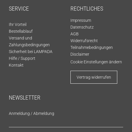
SERVICE
RECHTLICHES
Impressum
Ihr Vorteil
Datenschutz
Bestellablauf
AGB
Versand und
Widerrufsrecht
Zahlungsbedingungen
Teilnahmebedingungen
Sicherheit bei LAMPADA
Disclaimer
Hilfe / Support
Cookie Einstellungen ändern
Kontakt
Vertrag widerrufen
NEWSLETTER
Anmeldung
/
Abmeldung