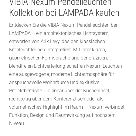
VIBIA Nexum Pendelleuchten
Kollektion bei LAMPADA kaufen
Entdecken Sie die VIBIA Nexum Pendelleuchten bei
LAMPADA – ein architektonisches Lichtsystem,
entworfen von Arik Levy, das den klassischen
Kronleuchter neu interpretiert. Mit ihrer klaren,
geometrischen Formsprache und der präzisen,
blendfreien Lichtverteilung schaffen Nexum Leuchten
eine ausgewogene, moderne Lichtatmosphäre für
anspruchsvolle Wohnräume und exklusive
Projektbereiche. Ob linear über der Kücheninsel,
rechteckig über dem Konferenztisch oder als
volumetrisches Highlight im Raum – Nexum verbindet
Funktion, Design und Raumwirkung auf höchstem
Niveau.