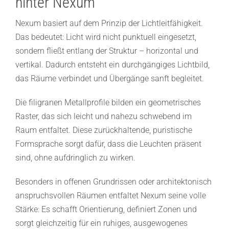
hinter Nexum
Nexum basiert auf dem Prinzip der Lichtleitfähigkeit.
Das bedeutet: Licht wird nicht punktuell eingesetzt,
sondern fließt entlang der Struktur – horizontal und
vertikal. Dadurch entsteht ein durchgängiges Lichtbild,
das Räume verbindet und Übergänge sanft begleitet.
Die filigranen Metallprofile bilden ein geometrisches
Raster, das sich leicht und nahezu schwebend im
Raum entfaltet. Diese zurückhaltende, puristische
Formsprache sorgt dafür, dass die Leuchten präsent
sind, ohne aufdringlich zu wirken.
Besonders in offenen Grundrissen oder architektonisch
anspruchsvollen Räumen entfaltet Nexum seine volle
Stärke: Es schafft Orientierung, definiert Zonen und
sorgt gleichzeitig für ein ruhiges, ausgewogenes