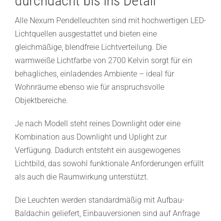
durchdacht bis ins Detail
Alle Nexum Pendelleuchten sind mit hochwertigen LED-
Lichtquellen ausgestattet und bieten eine
gleichmäßige, blendfreie Lichtverteilung. Die
warmweiße Lichtfarbe von 2700 Kelvin sorgt für ein
behagliches, einladendes Ambiente – ideal für
Wohnräume ebenso wie für anspruchsvolle
Objektbereiche.
Je nach Modell steht reines Downlight oder eine
Kombination aus Downlight und Uplight zur
Verfügung. Dadurch entsteht ein ausgewogenes
Lichtbild, das sowohl funktionale Anforderungen erfüllt
als auch die Raumwirkung unterstützt.
Die Leuchten werden standardmäßig mit Aufbau-
Baldachin geliefert, Einbauversionen sind auf Anfrage