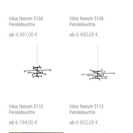
Vibia Nexum 5104
Vibia Nexum 5106
Pendelleuchte
Pendelleuchte
ab
4.391,00
€
ab
6.450,00
€
Vibia Nexum 5110
Vibia Nexum 5112
Pendelleuchte
Pendelleuchte
ab
6.194,00
€
ab
6.622,00
€