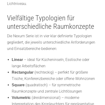
Lichtniveau.
Vielfältige Typologien für
unterschiedliche Raumkonzepte
Die Nexum Serie ist in vier klar definierte Typologien
gegliedert, die jeweils unterschiedliche Anforderungen
und Einsatzbereiche bedienen:
– ideal für Kücheninseln, Esstische oder
Linear
lange Arbeitsflächen
(rechteckig) – perfekt für größere
Rectangular
Tische, Konferenzbereiche oder offene Wohnzonen
(quadratisch) – für symmetrische
Square
Raumkonzepte und zentrale Lichtlösungen
(dreidimensional) – moderne
Volumetric
Interpretation des Kronleuchters für repräsentative