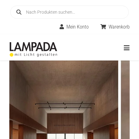
Skip
Products
to
search
content
Mein Konto
Warenkorb
Togg
Navig
Home
Online-Shop
Innenleuchten
Räume
Außenleuchten