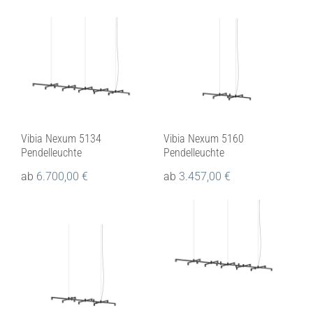
Vibia Nexum 5134
Vibia Nexum 5160
Pendelleuchte
Pendelleuchte
ab
6.700,00
€
ab
3.457,00
€