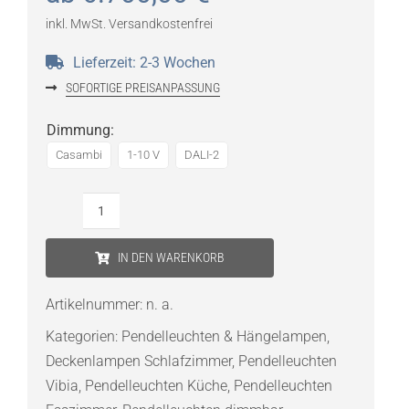
inkl. MwSt.
Versandkostenfrei
Lieferzeit:
2-3 Wochen
SOFORTIGE PREISANPASSUNG
Dimmung
:
Casambi
1-10 V
DALI-2
Vibia
Nexum
IN DEN WARENKORB
5132
Pendelleuchte
Artikelnummer:
n. a.
Menge
Kategorien:
Pendelleuchten & Hängelampen
,
Deckenlampen Schlafzimmer
,
Pendelleuchten
Vibia
,
Pendelleuchten Küche
,
Pendelleuchten