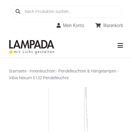
Skip
Products
to
search
content
Mein Konto
Warenkorb
Togg
Navig
Home
Startseite
-
Innenleuchten
-
Pendelleuchten & Hängelampen
-
Vibia Nexum 5132 Pendelleuchte
Online-Shop
Innenleuchten
Räume
Außenleuchten