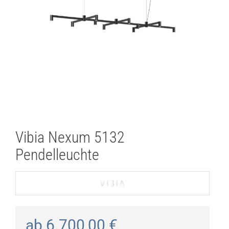
Vibia Nexum 5132
Pendelleuchte
ab
6.700,00
€