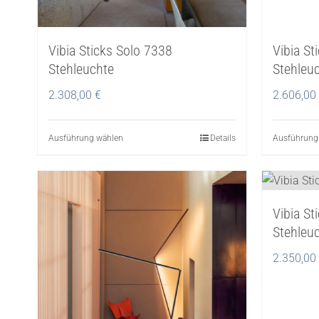
Vibia Sticks Solo 7338
Vibia St
Stehleuchte
Stehleu
2.308,00
€
2.606,00
Ausführung wählen
Dieses
Details
Ausführung
Produkt
weist
mehrere
Vibia St
Varianten
Stehleu
auf.
Die
2.350,00
Optionen
können
auf