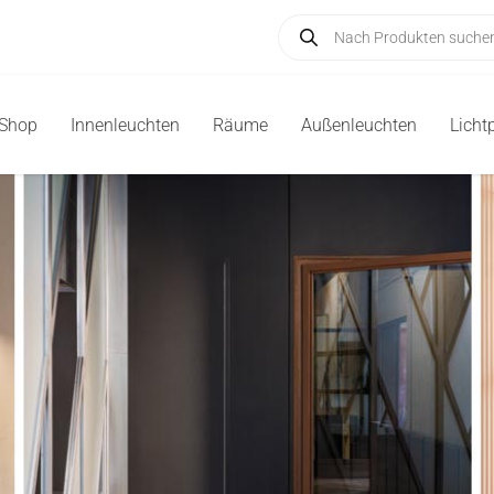
Products
search
-Shop
Innenleuchten
Räume
Außenleuchten
Licht