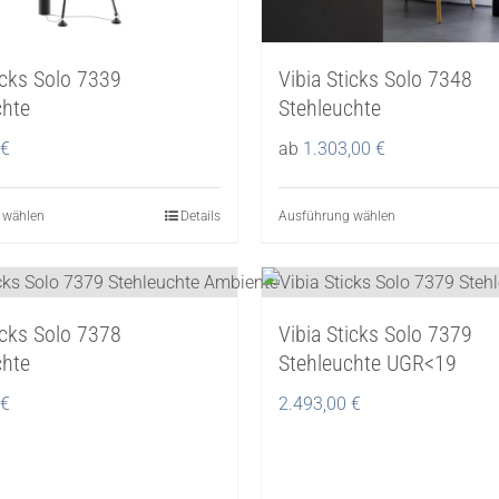
icks Solo 7339
Vibia Sticks Solo 7348
chte
Stehleuchte
€
ab
1.303,00
€
 wählen
Dieses
Details
Ausführung wählen
Dieses
Produkt
Produkt
weist
weist
mehrere
mehrere
icks Solo 7378
Vibia Sticks Solo 7379
Varianten
Varianten
chte
Stehleuchte UGR<19
auf.
auf.
Die
Die
€
2.493,00
€
Optionen
Optionen
können
können
auf
auf