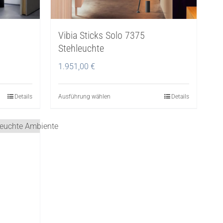
Vibia Sticks Solo 7375
Stehleuchte
1.951,00
€
Details
Ausführung wählen
Dieses
Details
Produkt
weist
mehrere
Varianten
auf.
Die
Optionen
können
auf