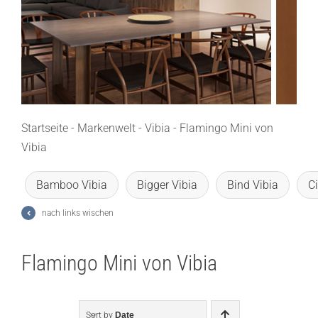
Lichtplanung
Referenzen
Marken
Ratgeber
Startseite
-
Markenwelt
-
Vibia
-
Flamingo Mini von
Vibia
Sale
Bamboo Vibia
Bigger Vibia
Bind Vibia
Ci
nach links wischen
Flamingo Mini von Vibia
Sort by
Date