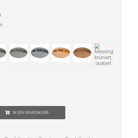
i
n
IN DEN WARENKORB