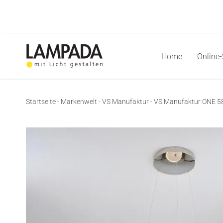
Skip
to
content
Home
Online
Startseite
-
Markenwelt
-
VS Manufaktur
-
VS Manufaktur ONE 58