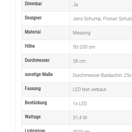
Dimmbar
Ja
Designer
Jens Schump
,
Florian Schul
Material
Messing
Höhe
50-200 cm
Durchmesser
58 cm
sonstige Maße
Durchmesser Baldachin: 25
Fassung
LED fest verbaut
Bestückung
1x LED
Wattage
31,4 W
Lichtstrom
3020 lm