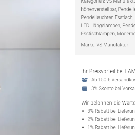
Kategorien:
VS Manufaktu
58
höhenverstellbar
,
Pendell
LED-
Pendelleuchten Esstisch
,
Pendelleuchte
LED Hängelampen
,
Pende
Menge
Esstischlampen
,
Moderne
Marke:
VS Manufaktur
Ihr Preisvorteil bei L
Ab 150 € Versandkos
3% Skonto bei Vork
Wir belohnen die Wartez
3% Rabatt bei Lieferu
2% Rabatt bei Lieferu
1% Rabatt bei Lieferun