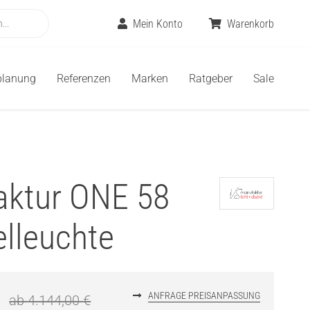
Mein Konto
Warenkorb
planung
Referenzen
Marken
Ratgeber
Sale
aktur ONE 58
lleuchte
€
ANFRAGE PREISANPASSUNG
ab
4.144,00
€