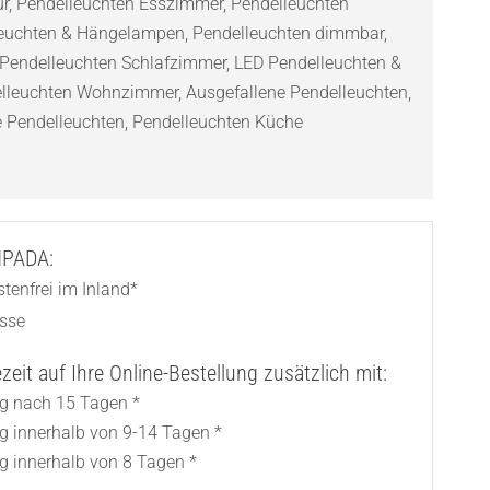
r
,
Pendelleuchten Esszimmer
,
Pendelleuchten
euchten & Hängelampen
,
Pendelleuchten dimmbar
,
Pendelleuchten Schlafzimmer
,
LED Pendelleuchten &
lleuchten Wohnzimmer
,
Ausgefallene Pendelleuchten
,
 Pendelleuchten
,
Pendelleuchten Küche
AMPADA:
tenfrei im Inland*
asse
eit auf Ihre Online-Bestellung zusätzlich mit:
ng nach 15 Tagen *
ng innerhalb von 9-14 Tagen *
g innerhalb von 8 Tagen *